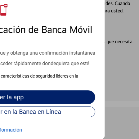
ocio, su futuro se mueve de acuerdo con sus necesidades. Cuando
abajará con usted en un momento que sea adecuado para usted.
cación de Banca Móvil
en línea puede ayudar a proporcionar las respuestas que necesita.
en línea
que y obtenga una confirmación instantánea
acceder rápidamente dondequiera que esté
características de seguridad líderes en la
er
la app
Continúe para entrar en la Banca en Línea
formación