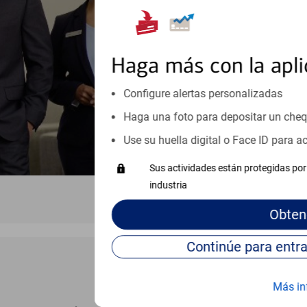
inicio o crecimiento de su neg
esté listo, un especialista tr
Programe una cita
Haga más con la apli
Vea si nuestro centro de ayuda 
Configure alertas personalizadas
Visite nuestro centro de ayuda 
Haga una foto para depositar un che
Use su huella digital o Face ID para 
Sus actividades están protegidas por 
industria
Obten
Más in
BANCA EN LÍNEA Y MÓVIL