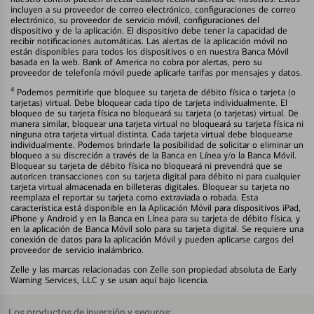
incluyen a su proveedor de correo electrónico, configuraciones de correo
electrónico, su proveedor de servicio móvil, configuraciones del
dispositivo y de la aplicación. El dispositivo debe tener la capacidad de
recibir notificaciones automáticas. Las alertas de la aplicación móvil no
están disponibles para todos los dispositivos o en nuestra Banca Móvil
basada en la web. Bank of America no cobra por alertas, pero su
proveedor de telefonía móvil puede aplicarle tarifas por mensajes y datos.
4
Podemos permitirle que bloquee su tarjeta de débito física o tarjeta (o
tarjetas) virtual. Debe bloquear cada tipo de tarjeta individualmente. El
bloqueo de su tarjeta física no bloqueará su tarjeta (o tarjetas) virtual. De
manera similar, bloquear una tarjeta virtual no bloqueará su tarjeta física ni
ninguna otra tarjeta virtual distinta. Cada tarjeta virtual debe bloquearse
individualmente. Podemos brindarle la posibilidad de solicitar o eliminar un
bloqueo a su discreción a través de la Banca en Línea y/o la Banca Móvil.
Bloquear su tarjeta de débito física no bloqueará ni prevendrá que se
autoricen transacciones con su tarjeta digital para débito ni para cualquier
tarjeta virtual almacenada en billeteras digitales. Bloquear su tarjeta no
reemplaza el reportar su tarjeta como extraviada o robada. Esta
característica está disponible en la Aplicación Móvil para dispositivos iPad,
iPhone y Android y en la Banca en Línea para su tarjeta de débito física, y
en la aplicación de Banca Móvil solo para su tarjeta digital. Se requiere una
conexión de datos para la aplicación Móvil y pueden aplicarse cargos del
proveedor de servicio inalámbrico.
Zelle y las marcas relacionadas con Zelle son propiedad absoluta de Early
Warning Services, LLC y se usan aquí bajo licencia.
Los productos de inversión y seguros: