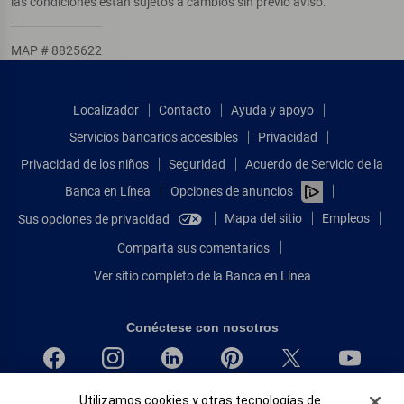
las condiciones están sujetos a cambios sin previo aviso.
MAP # 8825622
Localizador
Contacto
Ayuda y apoyo
Servicios bancarios accesibles
Privacidad
Privacidad de los niños
Seguridad
Acuerdo de Servicio de la
Banca en Línea
Opciones de anuncios
Mapa del sitio
Empleos
Sus opciones de privacidad
Comparta sus comentarios
Ver sitio completo de la Banca en Línea
Conéctese con nosotros
Banner de Cookies
Utilizamos cookies y otras tecnologías de
Bank of America, N.A. Miembro de FDIC.