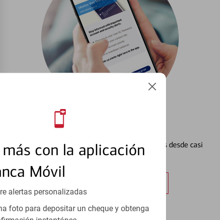
Configurar Alertas³
Vea cómo mantener el control de sus finanzas desde casi
más con la aplicación
cualquier lugar.
anca Móvil
Obtener más información
re alertas personalizadas
a foto para depositar un cheque y obtenga