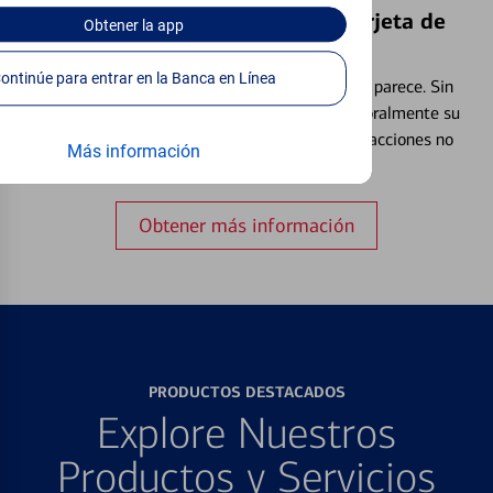
Bloquear y Desbloquear una Tarjeta de
Obtener
la app
Débito⁴
Continúe para entrar en la Banca en Línea
Extraviar una tarjeta es más común de lo que parece. Sin
embargo, puede bloquear y desbloquear temporalmente su
tarjeta de débito para ayudar a prevenir transacciones no
Más información
autorizadas.
Obtener más información
PRODUCTOS DESTACADOS
Explore Nuestros
Productos y Servicios