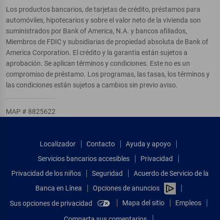
Los productos bancarios, de tarjetas de crédito, préstamos para
automóviles, hipotecarios y sobre el valor neto de la vivienda son
suministrados por Bank of America, N.A. y bancos afiliados,
Miembros de FDIC y subsidiarias de propiedad absoluta de Bank of
America Corporation. El crédito y la garantía están sujetos a
aprobación. Se aplican términos y condiciones. Este no es un
compromiso de préstamo. Los programas, las tasas, los términos y
las condiciones están sujetos a cambios sin previo aviso.
MAP # 8825622
Localizador
Contacto
Ayuda y apoyo
Servicios bancarios accesibles
Privacidad
Privacidad de los niños
Seguridad
Acuerdo de Servicio de la
Banca en Línea
Opciones de anuncios
Mapa del sitio
Empleos
Sus opciones de privacidad
Comparta sus comentarios