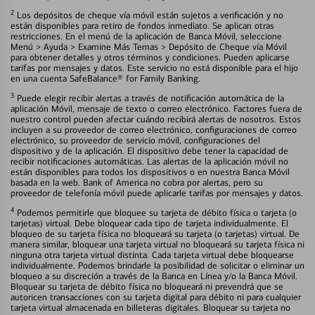
2
Los depósitos de cheque vía móvil están sujetos a verificación y no
están disponibles para retiro de fondos inmediato. Se aplican otras
restricciones. En el menú de la aplicación de Banca Móvil, seleccione
Menú > Ayuda > Examine Más Temas > Depósito de Cheque vía Móvil
para obtener detalles y otros términos y condiciones. Pueden aplicarse
tarifas por mensajes y datos. Este servicio no está disponible para el hijo
en una cuenta SafeBalance® for Family Banking.
3
Puede elegir recibir alertas a través de notificación automática de la
aplicación Móvil, mensaje de texto o correo electrónico. Factores fuera de
nuestro control pueden afectar cuándo recibirá alertas de nosotros. Estos
incluyen a su proveedor de correo electrónico, configuraciones de correo
electrónico, su proveedor de servicio móvil, configuraciones del
dispositivo y de la aplicación. El dispositivo debe tener la capacidad de
recibir notificaciones automáticas. Las alertas de la aplicación móvil no
están disponibles para todos los dispositivos o en nuestra Banca Móvil
basada en la web. Bank of America no cobra por alertas, pero su
proveedor de telefonía móvil puede aplicarle tarifas por mensajes y datos.
4
Podemos permitirle que bloquee su tarjeta de débito física o tarjeta (o
tarjetas) virtual. Debe bloquear cada tipo de tarjeta individualmente. El
bloqueo de su tarjeta física no bloqueará su tarjeta (o tarjetas) virtual. De
manera similar, bloquear una tarjeta virtual no bloqueará su tarjeta física ni
ninguna otra tarjeta virtual distinta. Cada tarjeta virtual debe bloquearse
individualmente. Podemos brindarle la posibilidad de solicitar o eliminar un
bloqueo a su discreción a través de la Banca en Línea y/o la Banca Móvil.
Bloquear su tarjeta de débito física no bloqueará ni prevendrá que se
autoricen transacciones con su tarjeta digital para débito ni para cualquier
tarjeta virtual almacenada en billeteras digitales. Bloquear su tarjeta no