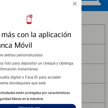
Los productos de inversión y seguros:
más con la aplicación
No Están Asegurados por FDIC
anca Móvil
No Tienen Garantía Bancaria
re alertas personalizadas
a foto para depositar un cheque y obtenga
firmación instantánea
Pueden Perder Valor
huella digital o Face ID para acceder
ente dondequiera que esté
No Constituyen Depósitos
ctividades están protegidas por características
guridad líderes en la industria