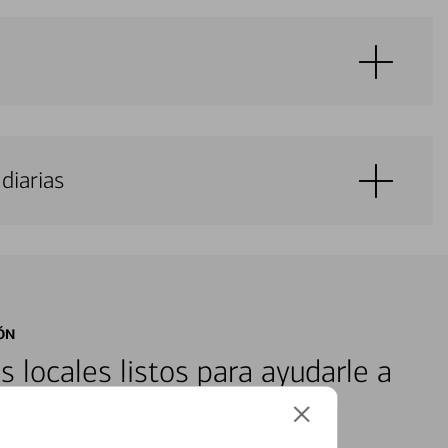
diarias
ÓN
s locales listos para ayudarle a
ones financieras