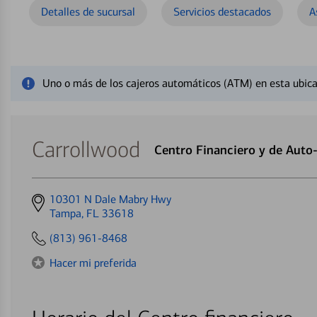
Detalles de sucursal
Servicios destacados
A
Cerrar mensaje de alerta
Uno o más de los cajeros automáticos (ATM) en esta ubica
Carrollwood
Centro Financiero y de Auto
Get
10301 N Dale Mabry Hwy
directions
Tampa, FL 33618
to
(813) 961-8468
Hacer mi preferida