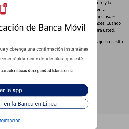
cados que se centran en proporcionar el asesoramiento y la
alquier situación en su vida financiera. Desde sus cuentas
 grandes compras, la planificación para su futuro, e incluso el
ocio, su futuro se mueve de acuerdo con sus necesidades. Cuando
cación de Banca Móvil
abajará con usted en un momento que sea adecuado para usted.
en línea puede ayudar a proporcionar las respuestas que necesita.
en línea
que y obtenga una confirmación instantánea
acceder rápidamente dondequiera que esté
características de seguridad líderes en la
er
la app
Continúe para entrar en la Banca en Línea
formación