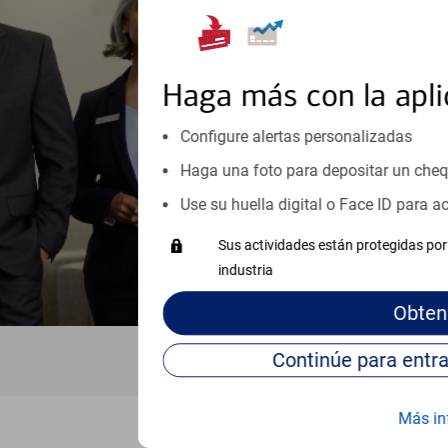
Reúnase con especialistas dedi
orientación que necesita, en cu
personales, hasta el ahorro para
inicio o crecimiento de su neg
Haga más con la apli
esté listo, un especialista tr
Configure alertas personalizadas
Vea si nuestro centro de ayuda 
Visite nuestro centro de ayuda 
Haga una foto para depositar un che
Use su huella digital o Face ID para 
Sus actividades están protegidas por 
industria
Obten
Más in