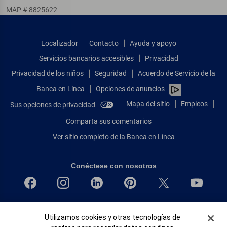
MAP # 8825622
Localizador
Contacto
Ayuda y apoyo
Servicios bancarios accesibles
Privacidad
Privacidad de los niños
Seguridad
Acuerdo de Servicio de la
Banca en Línea
Opciones de anuncios
Mapa del sitio
Empleos
Sus opciones de privacidad
Comparta sus comentarios
Ver sitio completo de la Banca en Línea
Conéctese con nosotros
Bank of America, N.A. Miembro de FDIC.
Banner de Cookies
Utilizamos cookies y otras tecnologías de
Igualdad de oportunidades en préstamos para viviendas