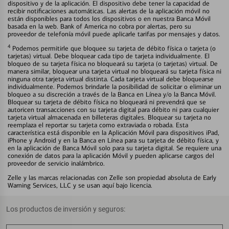
dispositivo y de la aplicación. El dispositivo debe tener la capacidad de
recibir notificaciones automáticas. Las alertas de la aplicación móvil no
están disponibles para todos los dispositivos o en nuestra Banca Móvil
basada en la web. Bank of America no cobra por alertas, pero su
proveedor de telefonía móvil puede aplicarle tarifas por mensajes y datos.
4
Podemos permitirle que bloquee su tarjeta de débito física o tarjeta (o
tarjetas) virtual. Debe bloquear cada tipo de tarjeta individualmente. El
bloqueo de su tarjeta física no bloqueará su tarjeta (o tarjetas) virtual. De
manera similar, bloquear una tarjeta virtual no bloqueará su tarjeta física ni
ninguna otra tarjeta virtual distinta. Cada tarjeta virtual debe bloquearse
individualmente. Podemos brindarle la posibilidad de solicitar o eliminar un
bloqueo a su discreción a través de la Banca en Línea y/o la Banca Móvil.
Bloquear su tarjeta de débito física no bloqueará ni prevendrá que se
autoricen transacciones con su tarjeta digital para débito ni para cualquier
tarjeta virtual almacenada en billeteras digitales. Bloquear su tarjeta no
reemplaza el reportar su tarjeta como extraviada o robada. Esta
característica está disponible en la Aplicación Móvil para dispositivos iPad,
iPhone y Android y en la Banca en Línea para su tarjeta de débito física, y
en la aplicación de Banca Móvil solo para su tarjeta digital. Se requiere una
conexión de datos para la aplicación Móvil y pueden aplicarse cargos del
proveedor de servicio inalámbrico.
Zelle y las marcas relacionadas con Zelle son propiedad absoluta de Early
Warning Services, LLC y se usan aquí bajo licencia.
Los productos de inversión y seguros: