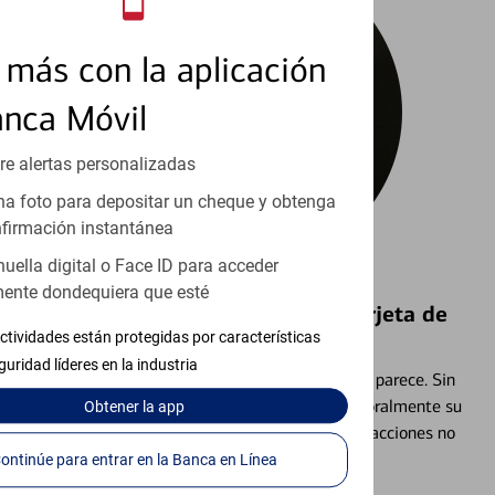
más con la aplicación
anca Móvil
re alertas personalizadas
a foto para depositar un cheque y obtenga
firmación instantánea
huella digital o Face ID para acceder
ente dondequiera que esté
Bloquear y Desbloquear una Tarjeta de
ctividades están protegidas por características
Débito⁴
guridad líderes en la industria
Extraviar una tarjeta es más común de lo que parece. Sin
embargo, puede bloquear y desbloquear temporalmente su
Obtener
la app
tarjeta de débito para ayudar a prevenir transacciones no
autorizadas.
Continúe para entrar en la Banca en Línea