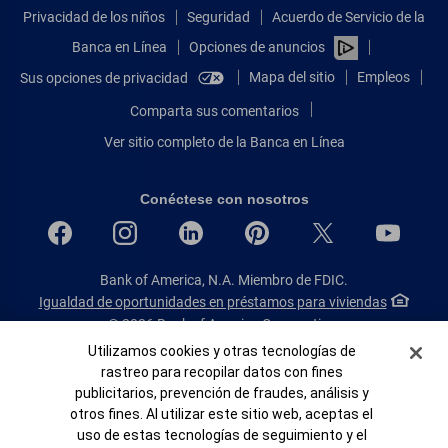
Privacidad de los niños
Seguridad
Acuerdo de Servicio de la
Banca en Línea
Opciones de anuncios
Mapa del sitio
Empleos
Sus opciones de privacidad
Comparta sus comentarios
Ver sitio completo de la Banca en Línea
Conéctese con nosotros
Bank of America, N.A. Miembro de FDIC.
Igualdad de oportunidades en préstamos para viviendas
© 2026 Bank of America Corporation.
Todos Los Derechos Reservados.
Banner de Cookies
Utilizamos cookies y otras tecnologías de
rastreo para recopilar datos con fines
Patente: patents.bankofamerica.com
publicitarios, prevención de fraudes, análisis y
otros fines. Al utilizar este sitio web, aceptas el
uso de estas tecnologías de seguimiento y el