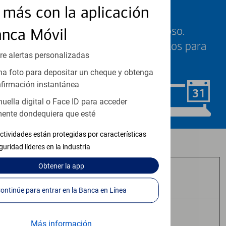
Programe una cita
más con la aplicación
Sabemos que su tiempo es valioso.
anca Móvil
Nuestros especialistas están listos para
re alertas personalizadas
ayudarle cuando quiera.
a foto para depositar un cheque y obtenga
firmación instantánea
Programar ahora
huella digital o Face ID para acceder
ente dondequiera que esté
ctividades están protegidas por características
Los productos de inversión y seguros:
guridad líderes en la industria
Obtener
la app
No Están Asegurados por FDIC
Continúe para entrar en la Banca en Línea
No Tienen Garantía Bancaria
Más información