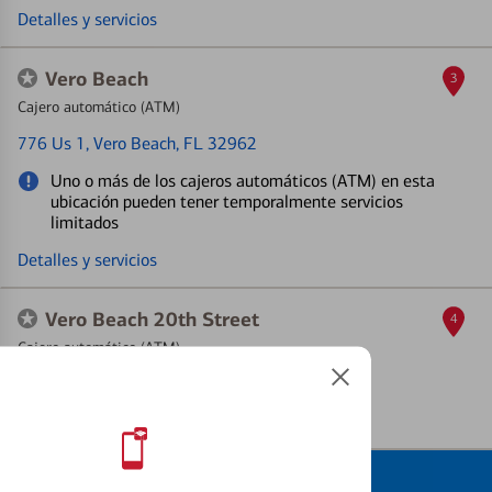
Detalles y servicios
Vero Beach
3
Cajero automático (ATM)
776 Us 1
, Vero Beach, FL 32962
Uno o más de los cajeros automáticos (ATM) en esta
ubicación pueden tener temporalmente servicios
limitados
Detalles y servicios
Vero Beach 20th Street
4
Cajero automático (ATM)
6200 20th St
, Vero Beach, FL 32960
Detalles y servicios