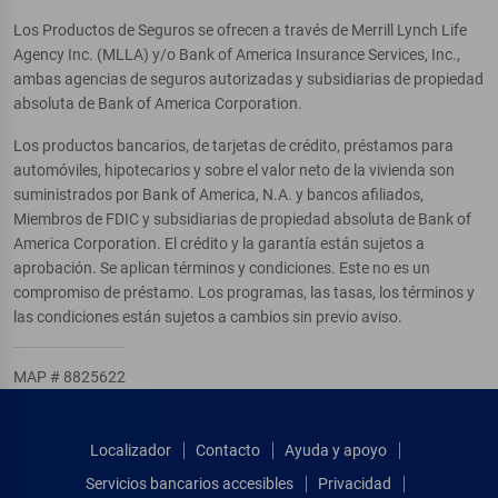
Los Productos de Seguros se ofrecen a través de Merrill Lynch Life
Agency Inc. (MLLA) y/o Bank of America Insurance Services, Inc.,
ambas agencias de seguros autorizadas y subsidiarias de propiedad
absoluta de Bank of America Corporation.
Los productos bancarios, de tarjetas de crédito, préstamos para
automóviles, hipotecarios y sobre el valor neto de la vivienda son
suministrados por Bank of America, N.A. y bancos afiliados,
Miembros de FDIC y subsidiarias de propiedad absoluta de Bank of
America Corporation. El crédito y la garantía están sujetos a
aprobación. Se aplican términos y condiciones. Este no es un
compromiso de préstamo. Los programas, las tasas, los términos y
las condiciones están sujetos a cambios sin previo aviso.
MAP # 8825622
Localizador
Contacto
Ayuda y apoyo
Servicios bancarios accesibles
Privacidad