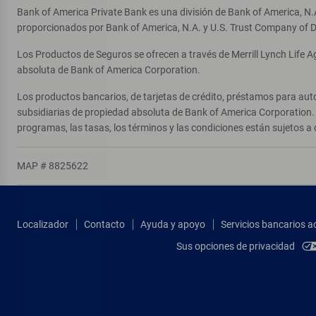
Bank of America Private Bank es una división de Bank of America, N.
proporcionados por Bank of America, N.A. y U.S. Trust Company of D
Los Productos de Seguros se ofrecen a través de Merrill Lynch Life 
absoluta de Bank of America Corporation.
Los productos bancarios, de tarjetas de crédito, préstamos para auto
subsidiarias de propiedad absoluta de Bank of America Corporation. 
programas, las tasas, los términos y las condiciones están sujetos a 
MAP # 8825622
Localizador
Contacto
Ayuda y apoyo
Servicios bancarios a
Sus opciones de privacidad