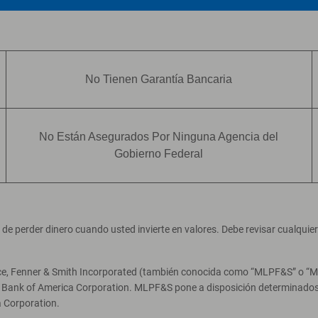
No Tienen Garantía Bancaria
No Están Asegurados Por Ninguna Agencia del
Gobierno Federal
ad de perder dinero cuando usted invierte en valores. Debe revisar cualqui
ce, Fenner & Smith Incorporated (también conocida como “MLPF&S” o “Merr
e Bank of America Corporation. MLPF&S pone a disposición determinados 
 Corporation.