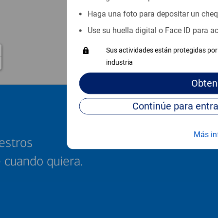
Haga una foto para depositar un che
Use su huella digital o Face ID para 
Sus actividades están protegidas por 
industria
Obten
Más in
estros
e cuando quiera.