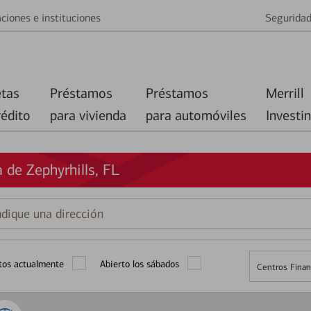
ciones e instituciones
Segurida
etas
Préstamos
Préstamos
Merrill
rédito
para vivienda
para automóviles
Investi
 de Zephyrhills, FL
que
ción
tos actualmente
Abierto los sábados
Centros Finan