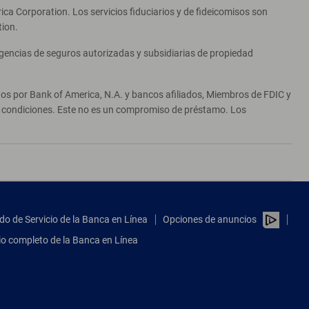
ca Corporation. Los servicios fiduciarios y de fideicomisos son
tion.
agencias de seguros autorizadas y subsidiarias de propiedad
ados por Bank of America, N.A. y bancos afiliados, Miembros de FDIC y
 y condiciones. Este no es un compromiso de préstamo. Los
do de Servicio de la Banca en Línea
Opciones de anuncios
tio completo de la Banca en Línea