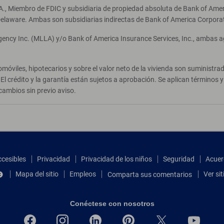
A., Miembro de FDIC y subsidiaria de propiedad absoluta de Bank of Ameri
elaware. Ambas son subsidiarias indirectas de Bank of America Corpora
Agency Inc. (MLLA) y/o Bank of America Insurance Services, Inc., ambas 
móviles, hipotecarios y sobre el valor neto de la vivienda son suministr
El crédito y la garantía están sujetos a aprobación. Se aplican términos
cambios sin previo aviso.
ccesibles
Privacidad
Privacidad de los niños
Seguridad
Acuer
Mapa del sitio
Empleos
Ver si
Comparta sus comentarios
Conéctese con nosotros