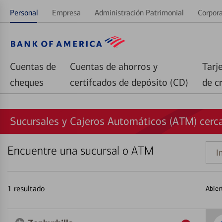
Personal
Empresa
Administración Patrimonial
Corpora
Cuentas de
Cuentas de ahorros y
Tarj
cheques
certifcados de depósito (CD)
de c
Sucursales y Cajeros Automáticos (ATM) cerca
Encuentre una sucursal o ATM
Indi
una
direc
1
resultado
Abier