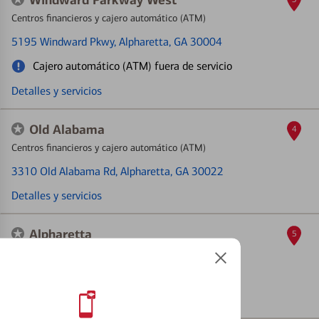
Windward Parkway West
Centros financieros y cajero automático (ATM)
5195 Windward Pkwy
, Alpharetta, GA 30004
Cajero automático (ATM) fuera de servicio
Detalles y servicios
Old Alabama
4
Centros financieros y cajero automático (ATM)
3310 Old Alabama Rd
, Alpharetta, GA 30022
Detalles y servicios
Alpharetta
5
Cajero automático (ATM)
5925 Atlanta Hwy
, Alpharetta, GA 30004
Detalles y servicios