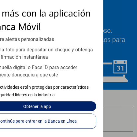
más con la aplicación
Programe una cita
anca Móvil
Sabemos que su tiempo es valioso.
Nuestros especialistas están listos para
re alertas personalizadas
ayudarle cuando quiera.
a foto para depositar un cheque y obtenga
firmación instantánea
huella digital o Face ID para acceder
Programar ahora
ente dondequiera que esté
ctividades están protegidas por características
guridad líderes en la industria
Los productos de inversión y seguros:
Obtener
la app
No Están Asegurados por FDIC
Continúe para entrar en la Banca en Línea