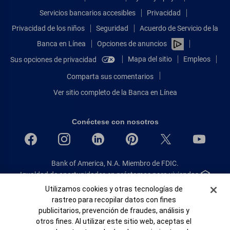
Servicios bancarios accesibles
Privacidad
Privacidad de los niños
Seguridad
Acuerdo de Servicio de la
Banca en Línea
Opciones de anuncios
Mapa del sitio
Empleos
Sus opciones de privacidad
Comparta sus comentarios
Ver sitio completo de la Banca en Línea
Conéctese con nosotros
Bank of America, N.A. Miembro de FDIC.
Igualdad de oportunidades en préstamos para viviendas
© 2026 Bank of America Corporation.
Banner de Cookies
Utilizamos cookies y otras tecnologías de
Todos Los Derechos Reservados.
rastreo para recopilar datos con fines
publicitarios, prevención de fraudes, análisis y
Patente: patents.bankofamerica.com
otros fines. Al utilizar este sitio web, aceptas el