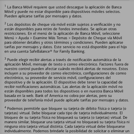
1
La Banca Móvil requiere que usted descargue la aplicación de Banca
Móvil y puede no estar disponible para dispositivos móviles selectos.
Pueden aplicarse tarifas por mensajes y datos.
2
Los depósitos de cheque vía móvil están sujetos a verificación y no
están disponibles para retiro de fondos inmediato. Se aplican otras
restricciones. En el menú de la aplicación de Banca Móvil, seleccione
Menú > Ayuda > Examine Más Temas > Depósito de Cheque vía Móvil
para obtener detalles y otros términos y condiciones. Pueden aplicarse
tarifas por mensajes y datos. Este servicio no está disponible para el hijo
en una cuenta SafeBalance® for Family Banking.
3
Puede elegir recibir alertas a través de notificación automática de la
aplicación Móvil, mensaje de texto o correo electrónico. Factores fuera de
nuestro control pueden afectar cuándo recibirá alertas de nosotros. Estos
incluyen a su proveedor de correo electrónico, configuraciones de correo
electrónico, su proveedor de servicio móvil, configuraciones del
dispositivo y de la aplicación. El dispositivo debe tener la capacidad de
recibir notificaciones automáticas. Las alertas de la aplicación móvil no
están disponibles para todos los dispositivos o en nuestra Banca Móvil
basada en la web. Bank of America no cobra por alertas, pero su
proveedor de telefonía móvil puede aplicarle tarifas por mensajes y datos.
4
Podemos permitirle que bloquee su tarjeta de débito física o tarjeta (o
tarjetas) virtual. Debe bloquear cada tipo de tarjeta individualmente. El
bloqueo de su tarjeta física no bloqueará su tarjeta (o tarjetas) virtual. De
manera similar, bloquear una tarjeta virtual no bloqueará su tarjeta física ni
ninguna otra tarjeta virtual distinta. Cada tarjeta virtual debe bloquearse
individualmente. Podemos brindarle la posibilidad de solicitar o eliminar un