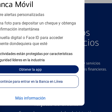
anca Móvil
re alertas personalizadas
PRODUCTOS DESTACADOS
a foto para depositar un cheque y obtenga
Explore Nuestros
firmación instantánea
huella digital o Face ID para acceder
Productos y Servicios
ente dondequiera que esté
Destacados
ctividades están protegidas por características
guridad líderes en la industria
Ofrecemos una amplia gama de productos y servicios
diseñados para ayudar con todas sus necesidades financieras.
Obtener
la app
Continúe para entrar en la Banca en Línea
Más información
Tarjetas de Crédito