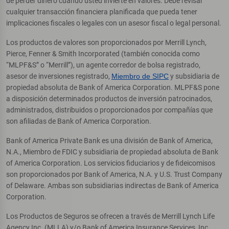
de perder dinero cuando usted invierte en valores. Debe revisar
cualquier transacción financiera planificada que pueda tener
implicaciones fiscales o legales con un asesor fiscal o legal personal.
Los productos de valores son proporcionados por Merrill Lynch,
Pierce, Fenner & Smith Incorporated (también conocida como
“MLPF&S” o “Merrill”), un agente corredor de bolsa registrado,
asesor de inversiones registrado,
Miembro de SIPC
y subsidiaria de
propiedad absoluta de Bank of America Corporation. MLPF&S pone
a disposición determinados productos de inversión patrocinados,
administrados, distribuidos o proporcionados por compañías que
son afiliadas de Bank of America Corporation.
Bank of America Private Bank es una división de Bank of America,
N.A., Miembro de FDIC y subsidiaria de propiedad absoluta de Bank
of America Corporation. Los servicios fiduciarios y de fideicomisos
son proporcionados por Bank of America, N.A. y U.S. Trust Company
of Delaware. Ambas son subsidiarias indirectas de Bank of America
Corporation.
Los Productos de Seguros se ofrecen a través de Merrill Lynch Life
Agency Inc. (MLLA) y/o Bank of America Insurance Services, Inc.,