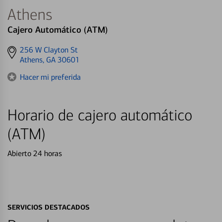
Athens
Cajero Automático (ATM)
Get
256 W Clayton St
directions
Athens, GA 30601
to
Hacer mi preferida
Horario de cajero automático
(ATM)
Abierto 24 horas
SERVICIOS DESTACADOS