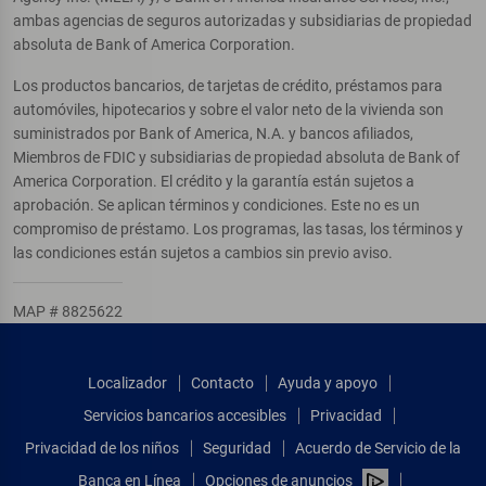
ambas agencias de seguros autorizadas y subsidiarias de propiedad
absoluta de Bank of America Corporation.
Los productos bancarios, de tarjetas de crédito, préstamos para
automóviles, hipotecarios y sobre el valor neto de la vivienda son
suministrados por Bank of America, N.A. y bancos afiliados,
Miembros de FDIC y subsidiarias de propiedad absoluta de Bank of
America Corporation. El crédito y la garantía están sujetos a
aprobación. Se aplican términos y condiciones. Este no es un
compromiso de préstamo. Los programas, las tasas, los términos y
las condiciones están sujetos a cambios sin previo aviso.
MAP # 8825622
Localizador
Contacto
Ayuda y apoyo
Servicios bancarios accesibles
Privacidad
Privacidad de los niños
Seguridad
Acuerdo de Servicio de la
Banca en Línea
Opciones de anuncios