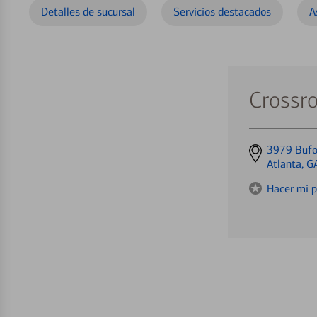
Detalles de sucursal
Servicios destacados
A
Crossro
Get
3979 Bufo
directions
Atlanta, 
to
Hacer mi p