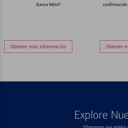
Banca Móvil¹.
confirmación
Obtener más información
Obtener m
Explore Nue
Ofrecemos una amplia g