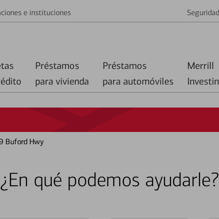
ciones e instituciones
Segurida
etas
Préstamos
Préstamos
Merrill
rédito
para vivienda
para automóviles
Investi
9 Buford Hwy
¿En qué podemos ayudarle?