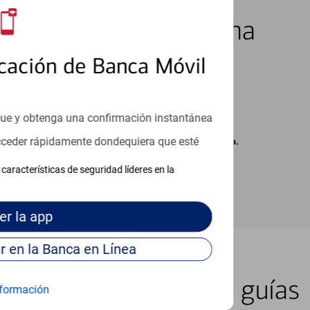
los 7 días de la semana
cación de Banca Móvil
que y obtenga una confirmación instantánea
acceder rápidamente dondequiera que esté
carse cargos de su proveedor por mensajes de texto.
características de seguridad líderes en la
er
la app
Continúe para entrar en la Banca en Línea
er lugar con nuestras guías
formación