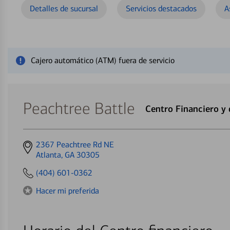
Detalles de sucursal
Servicios destacados
A
Cerrar mensaje de alerta
Cajero automático (ATM) fuera de servicio
Peachtree Battle
Centro Financiero y
Get
2367 Peachtree Rd NE
directions
Atlanta, GA 30305
to
(404) 601-0362
Hacer mi preferida