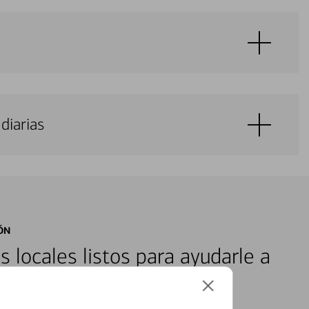
diarias
ÓN
s locales listos para ayudarle a
ones financieras