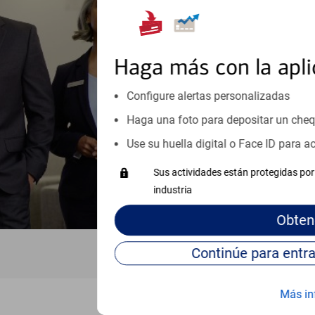
Reúnase con especialistas dedi
orientación que necesita, en cu
personales, hasta el ahorro para
inicio o crecimiento de su neg
Haga más con la apli
esté listo, un especialista tr
Configure alertas personalizadas
Programe una cita
Haga una foto para depositar un che
Vea si nuestro centro de ayuda 
Use su huella digital o Face ID para 
Visite nuestro centro de ayuda 
Sus actividades están protegidas por 
industria
Obten
Más in