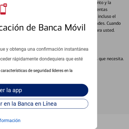
cados que se centran en proporcionar el asesoramiento y la
alquier situación en su vida financiera. Desde sus cuentas
 grandes compras, la planificación para su futuro, e incluso el
ocio, su futuro se mueve de acuerdo con sus necesidades. Cuando
cación de Banca Móvil
abajará con usted en un momento que sea adecuado para usted.
que y obtenga una confirmación instantánea
en línea puede ayudar a proporcionar las respuestas que necesita.
acceder rápidamente dondequiera que esté
en línea
características de seguridad líderes en la
er
la app
Continúe para entrar en la Banca en Línea
formación