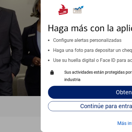
Reúnase con especialistas dedi
orientación que necesita, en cu
personales, hasta el ahorro para
inicio o crecimiento de su neg
Haga más con la apli
esté listo, un especialista tr
Configure alertas personalizadas
Programe una cita
Haga una foto para depositar un che
Vea si nuestro centro de ayuda 
Use su huella digital o Face ID para 
Visite nuestro centro de ayuda 
Sus actividades están protegidas por 
industria
Obten
Más in