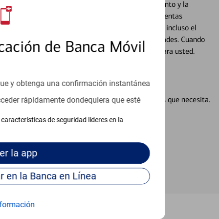
cados que se centran en proporcionar el asesoramiento y la
alquier situación en su vida financiera. Desde sus cuentas
 grandes compras, la planificación para su futuro, e incluso el
ocio, su futuro se mueve de acuerdo con sus necesidades. Cuando
cación de Banca Móvil
abajará con usted en un momento que sea adecuado para usted.
que y obtenga una confirmación instantánea
en línea puede ayudar a proporcionar las respuestas que necesita.
acceder rápidamente dondequiera que esté
en línea
características de seguridad líderes en la
er
la app
Continúe para entrar en la Banca en Línea
formación