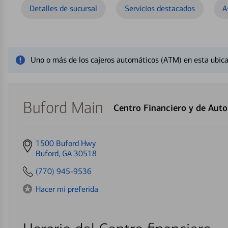
Detalles de sucursal
Servicios destacados
A
Cerrar mensaje de alerta
Uno o más de los cajeros automáticos (ATM) en esta ubica
Buford Main
Centro Financiero y de Aut
Get
1500 Buford Hwy
directions
Buford, GA 30518
to
(770) 945-9536
Hacer mi preferida