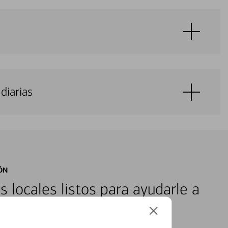
diarias
ÓN
s locales listos para ayudarle a
ones financieras