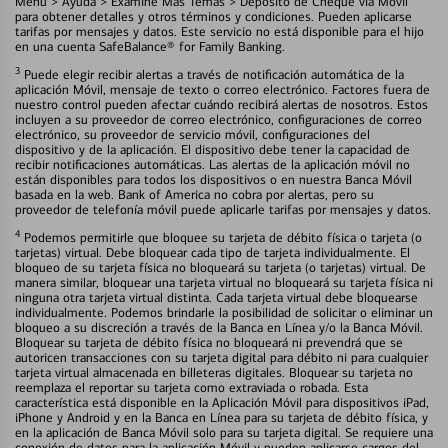
Menú > Ayuda > Examine Más Temas > Depósito de Cheque vía Móvil
para obtener detalles y otros términos y condiciones. Pueden aplicarse
tarifas por mensajes y datos. Este servicio no está disponible para el hijo
en una cuenta SafeBalance® for Family Banking.
3
Puede elegir recibir alertas a través de notificación automática de la
aplicación Móvil, mensaje de texto o correo electrónico. Factores fuera de
nuestro control pueden afectar cuándo recibirá alertas de nosotros. Estos
incluyen a su proveedor de correo electrónico, configuraciones de correo
electrónico, su proveedor de servicio móvil, configuraciones del
dispositivo y de la aplicación. El dispositivo debe tener la capacidad de
recibir notificaciones automáticas. Las alertas de la aplicación móvil no
están disponibles para todos los dispositivos o en nuestra Banca Móvil
basada en la web. Bank of America no cobra por alertas, pero su
proveedor de telefonía móvil puede aplicarle tarifas por mensajes y datos.
4
Podemos permitirle que bloquee su tarjeta de débito física o tarjeta (o
tarjetas) virtual. Debe bloquear cada tipo de tarjeta individualmente. El
bloqueo de su tarjeta física no bloqueará su tarjeta (o tarjetas) virtual. De
manera similar, bloquear una tarjeta virtual no bloqueará su tarjeta física ni
ninguna otra tarjeta virtual distinta. Cada tarjeta virtual debe bloquearse
individualmente. Podemos brindarle la posibilidad de solicitar o eliminar un
bloqueo a su discreción a través de la Banca en Línea y/o la Banca Móvil.
Bloquear su tarjeta de débito física no bloqueará ni prevendrá que se
autoricen transacciones con su tarjeta digital para débito ni para cualquier
tarjeta virtual almacenada en billeteras digitales. Bloquear su tarjeta no
reemplaza el reportar su tarjeta como extraviada o robada. Esta
característica está disponible en la Aplicación Móvil para dispositivos iPad,
iPhone y Android y en la Banca en Línea para su tarjeta de débito física, y
en la aplicación de Banca Móvil solo para su tarjeta digital. Se requiere una
conexión de datos para la aplicación Móvil y pueden aplicarse cargos del