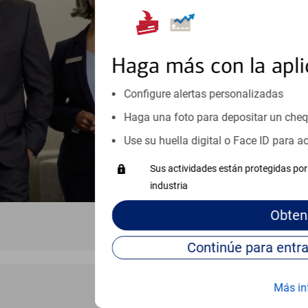
orientación que necesita, en cu
personales, hasta el ahorro para
inicio o crecimiento de su neg
esté listo, un especialista tr
Haga más con la apli
Programe una cita
Configure alertas personalizadas
Haga una foto para depositar un che
Vea si nuestro centro de ayuda 
Visite nuestro centro de ayuda 
Use su huella digital o Face ID para 
Sus actividades están protegidas por 
industria
Obten
Más in