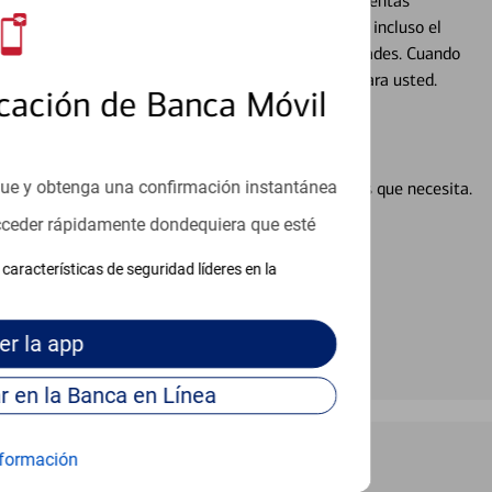
alquier situación en su vida financiera. Desde sus cuentas
 grandes compras, la planificación para su futuro, e incluso el
ocio, su futuro se mueve de acuerdo con sus necesidades. Cuando
abajará con usted en un momento que sea adecuado para usted.
cación de Banca Móvil
que y obtenga una confirmación instantánea
en línea puede ayudar a proporcionar las respuestas que necesita.
en línea
acceder rápidamente dondequiera que esté
características de seguridad líderes en la
er
la app
Continúe para entrar en la Banca en Línea
formación