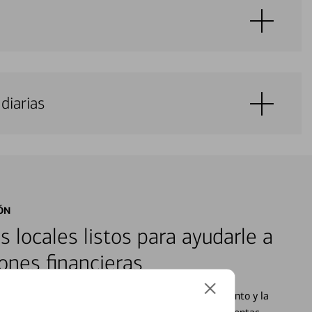
diarias
ÓN
s locales listos para ayudarle a
ones financieras
cados que se centran en proporcionar el asesoramiento y la