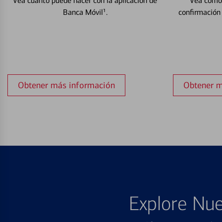
Vea cuánto puede hacer con la aplicación de
Vea cómo 
Banca Móvil¹.
confirmación
Obtener más información
Obtener m
Explore Nue