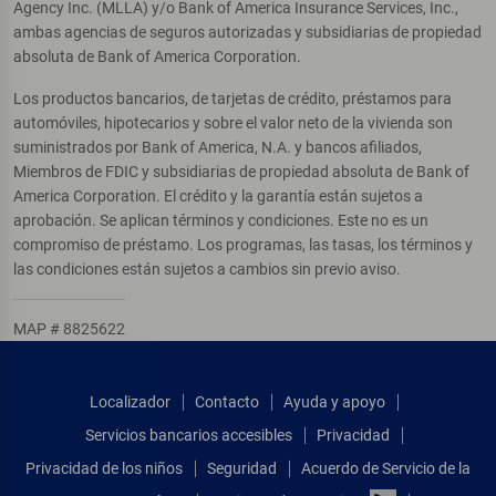
Agency Inc. (MLLA) y/o Bank of America Insurance Services, Inc.,
ambas agencias de seguros autorizadas y subsidiarias de propiedad
absoluta de Bank of America Corporation.
Los productos bancarios, de tarjetas de crédito, préstamos para
automóviles, hipotecarios y sobre el valor neto de la vivienda son
suministrados por Bank of America, N.A. y bancos afiliados,
Miembros de FDIC y subsidiarias de propiedad absoluta de Bank of
America Corporation. El crédito y la garantía están sujetos a
aprobación. Se aplican términos y condiciones. Este no es un
compromiso de préstamo. Los programas, las tasas, los términos y
las condiciones están sujetos a cambios sin previo aviso.
MAP # 8825622
Localizador
Contacto
Ayuda y apoyo
Servicios bancarios accesibles
Privacidad
Privacidad de los niños
Seguridad
Acuerdo de Servicio de la