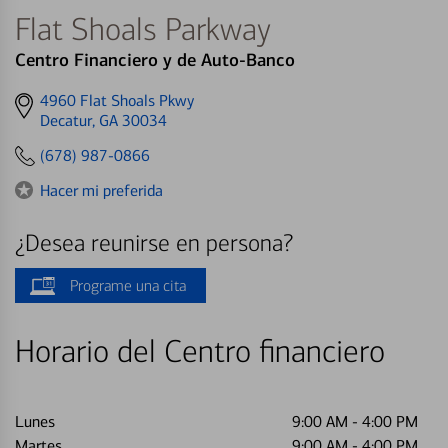
Flat Shoals Parkway
Centro Financiero y de Auto-Banco
Get
4960 Flat Shoals Pkwy
directions
Decatur, GA 30034
to
(678) 987-0866
Hacer mi preferida
¿Desea reunirse en persona?
Programe una cita
Horario del Centro financiero
Lunes
9:00 AM
-
4:00 PM
Martes
9:00 AM
-
4:00 PM