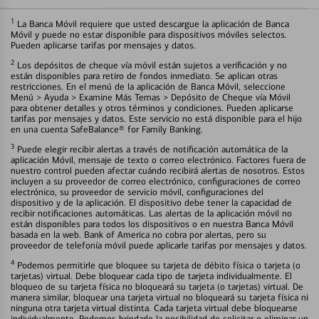
1
La Banca Móvil requiere que usted descargue la aplicación de Banca
Móvil y puede no estar disponible para dispositivos móviles selectos.
Pueden aplicarse tarifas por mensajes y datos.
2
Los depósitos de cheque vía móvil están sujetos a verificación y no
están disponibles para retiro de fondos inmediato. Se aplican otras
restricciones. En el menú de la aplicación de Banca Móvil, seleccione
Menú > Ayuda > Examine Más Temas > Depósito de Cheque vía Móvil
para obtener detalles y otros términos y condiciones. Pueden aplicarse
tarifas por mensajes y datos. Este servicio no está disponible para el hijo
en una cuenta SafeBalance® for Family Banking.
3
Puede elegir recibir alertas a través de notificación automática de la
aplicación Móvil, mensaje de texto o correo electrónico. Factores fuera de
nuestro control pueden afectar cuándo recibirá alertas de nosotros. Estos
incluyen a su proveedor de correo electrónico, configuraciones de correo
electrónico, su proveedor de servicio móvil, configuraciones del
dispositivo y de la aplicación. El dispositivo debe tener la capacidad de
recibir notificaciones automáticas. Las alertas de la aplicación móvil no
están disponibles para todos los dispositivos o en nuestra Banca Móvil
basada en la web. Bank of America no cobra por alertas, pero su
proveedor de telefonía móvil puede aplicarle tarifas por mensajes y datos.
4
Podemos permitirle que bloquee su tarjeta de débito física o tarjeta (o
tarjetas) virtual. Debe bloquear cada tipo de tarjeta individualmente. El
bloqueo de su tarjeta física no bloqueará su tarjeta (o tarjetas) virtual. De
manera similar, bloquear una tarjeta virtual no bloqueará su tarjeta física ni
ninguna otra tarjeta virtual distinta. Cada tarjeta virtual debe bloquearse
individualmente. Podemos brindarle la posibilidad de solicitar o eliminar un