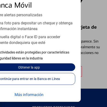
anca Móvil
re alertas personalizadas
a foto para depositar un cheque y obtenga
Bloquear y Desbloquear una Tarjeta de
firmación instantánea
Débito⁴
huella digital o Face ID para acceder
Extraviar una tarjeta es más común de lo que parece. Sin
ente dondequiera que esté
embargo, puede bloquear y desbloquear temporalmente su
tarjeta de débito para ayudar a prevenir transacciones no
ctividades están protegidas por características
autorizadas.
guridad líderes en la industria
Obtener
la app
Obtener más información
Continúe para entrar en la Banca en Línea
Más información