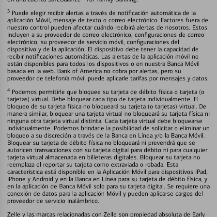
3
Puede elegir recibir alertas a través de notificación automática de la
aplicación Móvil, mensaje de texto o correo electrónico. Factores fuera de
nuestro control pueden afectar cuándo recibirá alertas de nosotros. Estos
incluyen a su proveedor de correo electrónico, configuraciones de correo
electrónico, su proveedor de servicio móvil, configuraciones del
dispositivo y de la aplicación. El dispositivo debe tener la capacidad de
recibir notificaciones automáticas. Las alertas de la aplicación móvil no
están disponibles para todos los dispositivos o en nuestra Banca Móvil
basada en la web. Bank of America no cobra por alertas, pero su
proveedor de telefonía móvil puede aplicarle tarifas por mensajes y datos.
4
Podemos permitirle que bloquee su tarjeta de débito física o tarjeta (o
tarjetas) virtual. Debe bloquear cada tipo de tarjeta individualmente. El
bloqueo de su tarjeta física no bloqueará su tarjeta (o tarjetas) virtual. De
manera similar, bloquear una tarjeta virtual no bloqueará su tarjeta física ni
ninguna otra tarjeta virtual distinta. Cada tarjeta virtual debe bloquearse
individualmente. Podemos brindarle la posibilidad de solicitar o eliminar un
bloqueo a su discreción a través de la Banca en Línea y/o la Banca Móvil.
Bloquear su tarjeta de débito física no bloqueará ni prevendrá que se
autoricen transacciones con su tarjeta digital para débito ni para cualquier
tarjeta virtual almacenada en billeteras digitales. Bloquear su tarjeta no
reemplaza el reportar su tarjeta como extraviada o robada. Esta
característica está disponible en la Aplicación Móvil para dispositivos iPad,
iPhone y Android y en la Banca en Línea para su tarjeta de débito física, y
en la aplicación de Banca Móvil solo para su tarjeta digital. Se requiere una
conexión de datos para la aplicación Móvil y pueden aplicarse cargos del
proveedor de servicio inalámbrico.
Zelle y las marcas relacionadas con Zelle son propiedad absoluta de Early