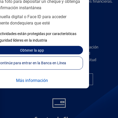
diseñados para ayudar con todas sus necesidades financieras.
a foto para depositar un cheque y obtenga
firmación instantánea
huella digital o Face ID para acceder
ente dondequiera que esté
ctividades están protegidas por características
Tarjetas de Crédito
guridad líderes en la industria
Conozca los pormenores de la administración
Obtener
la app
de tarjetas de crédito y la identidad
financiera antes de presentar una solicitud
Continúe para entrar en la Banca en Línea
Encuentre la tarjeta correcta
Más información