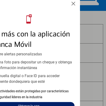
Los productos de inversión y seguros:
más con la aplicación
No Están Asegurados por FDIC
anca Móvil
No Tienen Garantía Bancaria
re alertas personalizadas
a foto para depositar un cheque y obtenga
firmación instantánea
Pueden Perder Valor
huella digital o Face ID para acceder
ente dondequiera que esté
No Constituyen Depósitos
ctividades están protegidas por características
guridad líderes en la industria