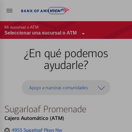
Entrar
Mi sucursal o ATM
Seleccionar una sucursal o ATM
¿En qué podemos
ayudarle?
Apoyo a nuestras comunidades
Sugarloaf Promenade
Cajero Automático (ATM)
Get
4955 Sugarloaf Pkwy Nw