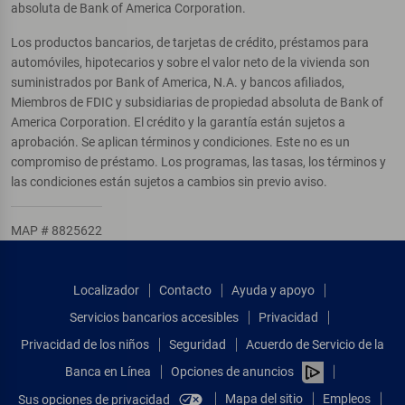
absoluta de Bank of America Corporation.
Los productos bancarios, de tarjetas de crédito, préstamos para
automóviles, hipotecarios y sobre el valor neto de la vivienda son
suministrados por Bank of America, N.A. y bancos afiliados,
Miembros de FDIC y subsidiarias de propiedad absoluta de Bank of
America Corporation. El crédito y la garantía están sujetos a
aprobación. Se aplican términos y condiciones. Este no es un
compromiso de préstamo. Los programas, las tasas, los términos y
las condiciones están sujetos a cambios sin previo aviso.
MAP # 8825622
Localizador
Contacto
Ayuda y apoyo
Servicios bancarios accesibles
Privacidad
Privacidad de los niños
Seguridad
Acuerdo de Servicio de la
Banca en Línea
Opciones de anuncios
Mapa del sitio
Empleos
Sus opciones de privacidad