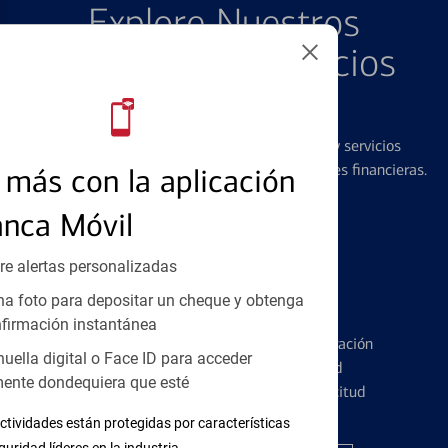
Explore Nuestros
Productos y Servicios
Destacados
Ofrecemos una amplia gama de productos y servicios
diseñados para ayudar con todas sus necesidades financieras.
más con la aplicación
anca Móvil
re alertas personalizadas
a foto para depositar un cheque y obtenga
Tarjetas de Crédito
firmación instantánea
Conozca los pormenores de la administración
huella digital o Face ID para acceder
de tarjetas de crédito y la identidad
ente dondequiera que esté
financiera antes de presentar una solicitud
ctividades están protegidas por características