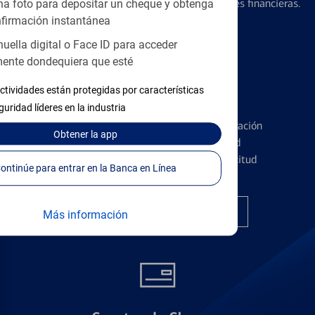
diseñados para ayudar con todas sus necesidades financieras.
a foto para depositar un cheque y obtenga
firmación instantánea
huella digital o Face ID para acceder
ente dondequiera que esté
ctividades están protegidas por características
Tarjetas de Crédito
guridad líderes en la industria
Conozca los pormenores de la administración
Obtener
la app
de tarjetas de crédito y la identidad
financiera antes de presentar una solicitud
Continúe para entrar en la Banca en Línea
Encuentre la tarjeta correcta
Más información