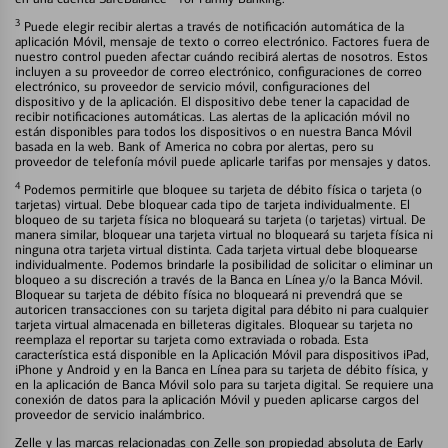
3
Puede elegir recibir alertas a través de notificación automática de la
aplicación Móvil, mensaje de texto o correo electrónico. Factores fuera de
nuestro control pueden afectar cuándo recibirá alertas de nosotros. Estos
incluyen a su proveedor de correo electrónico, configuraciones de correo
electrónico, su proveedor de servicio móvil, configuraciones del
dispositivo y de la aplicación. El dispositivo debe tener la capacidad de
recibir notificaciones automáticas. Las alertas de la aplicación móvil no
están disponibles para todos los dispositivos o en nuestra Banca Móvil
basada en la web. Bank of America no cobra por alertas, pero su
proveedor de telefonía móvil puede aplicarle tarifas por mensajes y datos.
4
Podemos permitirle que bloquee su tarjeta de débito física o tarjeta (o
tarjetas) virtual. Debe bloquear cada tipo de tarjeta individualmente. El
bloqueo de su tarjeta física no bloqueará su tarjeta (o tarjetas) virtual. De
manera similar, bloquear una tarjeta virtual no bloqueará su tarjeta física ni
ninguna otra tarjeta virtual distinta. Cada tarjeta virtual debe bloquearse
individualmente. Podemos brindarle la posibilidad de solicitar o eliminar un
bloqueo a su discreción a través de la Banca en Línea y/o la Banca Móvil.
Bloquear su tarjeta de débito física no bloqueará ni prevendrá que se
autoricen transacciones con su tarjeta digital para débito ni para cualquier
tarjeta virtual almacenada en billeteras digitales. Bloquear su tarjeta no
reemplaza el reportar su tarjeta como extraviada o robada. Esta
característica está disponible en la Aplicación Móvil para dispositivos iPad,
iPhone y Android y en la Banca en Línea para su tarjeta de débito física, y
en la aplicación de Banca Móvil solo para su tarjeta digital. Se requiere una
conexión de datos para la aplicación Móvil y pueden aplicarse cargos del
proveedor de servicio inalámbrico.
Zelle y las marcas relacionadas con Zelle son propiedad absoluta de Early