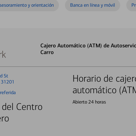
sesoramiento y orientación
Banca en línea y móvil
Pr
Cajero Automático (ATM) de Autoservic
rk
Carro
d St
Horario de cajer
A 31201
automático (AT
referida
Abierto 24 horas
 del Centro
ero