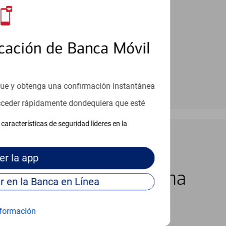
cación de Banca Móvil
que y obtenga una confirmación instantánea
acceder rápidamente dondequiera que esté
características de seguridad líderes en la
er
la app
los 7 días de la semana
Continúe para entrar en la Banca en Línea
formación