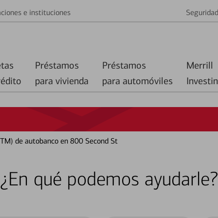
ciones e instituciones
Segurida
etas
Préstamos
Préstamos
Merrill
rédito
para vivienda
para automóviles
Investi
ATM) de autobanco en 800 Second St
¿En qué podemos ayudarle?