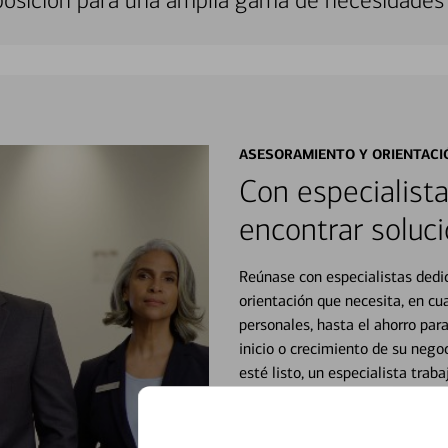
sposición para una amplia gama de necesidades 
ASESORAMIENTO Y ORIENTACI
Con especialista
encontrar soluci
Reúnase con especialistas dedi
orientación que necesita, en cu
personales, hasta el ahorro para
inicio o crecimiento de su neg
esté listo, un especialista tr
Vea si nuestro centro de ayuda 
Visite nuestro centro de ayuda 