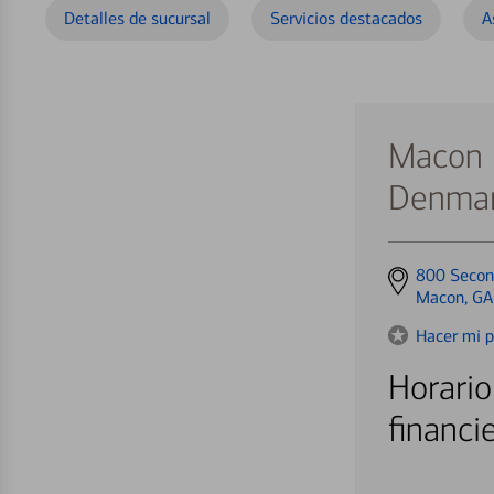
Detalles de sucursal
Servicios destacados
A
Macon
Denma
Get
800 Secon
directions
Macon, G
to
Hacer mi p
Horario
financi