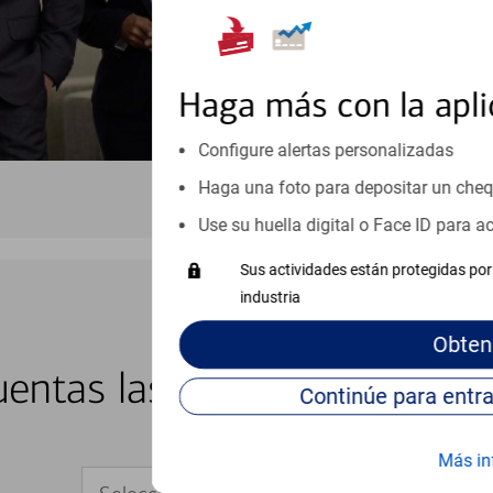
Haga más con la apli
Configure alertas personalizadas
Haga una foto para depositar un che
Use su huella digital o Face ID para 
Sus actividades están protegidas por 
industria
Obten
BANCA EN LÍNEA Y MÓVIL
entas las 24 horas del día, 
Más in