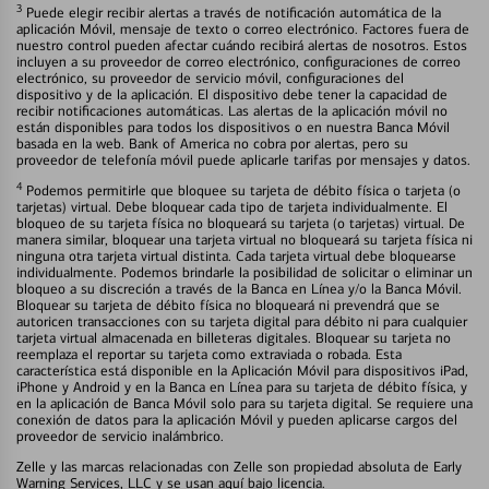
3
Puede elegir recibir alertas a través de notificación automática de la
aplicación Móvil, mensaje de texto o correo electrónico. Factores fuera de
nuestro control pueden afectar cuándo recibirá alertas de nosotros. Estos
incluyen a su proveedor de correo electrónico, configuraciones de correo
electrónico, su proveedor de servicio móvil, configuraciones del
dispositivo y de la aplicación. El dispositivo debe tener la capacidad de
recibir notificaciones automáticas. Las alertas de la aplicación móvil no
están disponibles para todos los dispositivos o en nuestra Banca Móvil
basada en la web. Bank of America no cobra por alertas, pero su
proveedor de telefonía móvil puede aplicarle tarifas por mensajes y datos.
4
Podemos permitirle que bloquee su tarjeta de débito física o tarjeta (o
tarjetas) virtual. Debe bloquear cada tipo de tarjeta individualmente. El
bloqueo de su tarjeta física no bloqueará su tarjeta (o tarjetas) virtual. De
manera similar, bloquear una tarjeta virtual no bloqueará su tarjeta física ni
ninguna otra tarjeta virtual distinta. Cada tarjeta virtual debe bloquearse
individualmente. Podemos brindarle la posibilidad de solicitar o eliminar un
bloqueo a su discreción a través de la Banca en Línea y/o la Banca Móvil.
Bloquear su tarjeta de débito física no bloqueará ni prevendrá que se
autoricen transacciones con su tarjeta digital para débito ni para cualquier
tarjeta virtual almacenada en billeteras digitales. Bloquear su tarjeta no
reemplaza el reportar su tarjeta como extraviada o robada. Esta
característica está disponible en la Aplicación Móvil para dispositivos iPad,
iPhone y Android y en la Banca en Línea para su tarjeta de débito física, y
en la aplicación de Banca Móvil solo para su tarjeta digital. Se requiere una
conexión de datos para la aplicación Móvil y pueden aplicarse cargos del
proveedor de servicio inalámbrico.
Zelle y las marcas relacionadas con Zelle son propiedad absoluta de Early
Warning Services, LLC y se usan aquí bajo licencia.