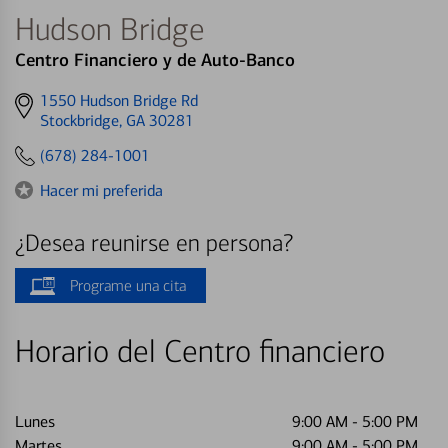
Hudson Bridge
Centro Financiero y de Auto-Banco
Get
1550 Hudson Bridge Rd
directions
Stockbridge, GA 30281
to
(678) 284-1001
Hacer mi preferida
¿Desea reunirse en persona?
Programe una cita
Horario del Centro financiero
Lunes
9:00 AM
-
5:00 PM
Martes
9:00 AM
-
5:00 PM