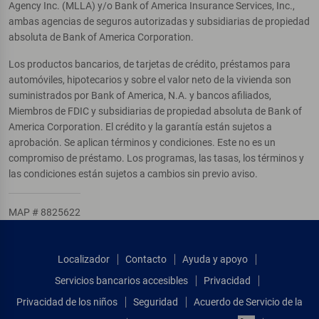
Agency Inc. (MLLA) y/o Bank of America Insurance Services, Inc.,
ambas agencias de seguros autorizadas y subsidiarias de propiedad
absoluta de Bank of America Corporation.
Los productos bancarios, de tarjetas de crédito, préstamos para
automóviles, hipotecarios y sobre el valor neto de la vivienda son
suministrados por Bank of America, N.A. y bancos afiliados,
Miembros de FDIC y subsidiarias de propiedad absoluta de Bank of
America Corporation. El crédito y la garantía están sujetos a
aprobación. Se aplican términos y condiciones. Este no es un
compromiso de préstamo. Los programas, las tasas, los términos y
las condiciones están sujetos a cambios sin previo aviso.
MAP # 8825622
Localizador
Contacto
Ayuda y apoyo
Servicios bancarios accesibles
Privacidad
Privacidad de los niños
Seguridad
Acuerdo de Servicio de la