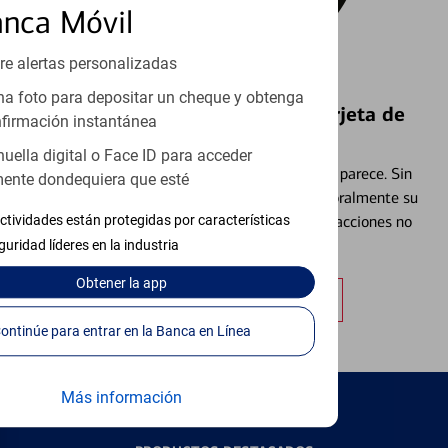
anca Móvil
re alertas personalizadas
a foto para depositar un cheque y obtenga
Bloquear y Desbloquear una Tarjeta de
firmación instantánea
Débito⁴
huella digital o Face ID para acceder
Extraviar una tarjeta es más común de lo que parece. Sin
ente dondequiera que esté
embargo, puede bloquear y desbloquear temporalmente su
ctividades están protegidas por características
tarjeta de débito para ayudar a prevenir transacciones no
autorizadas.
guridad líderes en la industria
Obtener
la app
Obtener más información
Continúe para entrar en la Banca en Línea
Más información