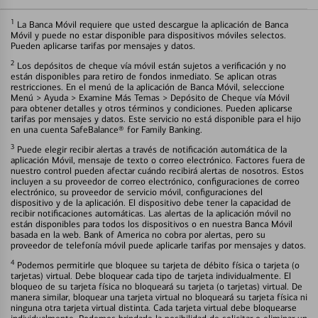
1
La Banca Móvil requiere que usted descargue la aplicación de Banca
Móvil y puede no estar disponible para dispositivos móviles selectos.
Pueden aplicarse tarifas por mensajes y datos.
2
Los depósitos de cheque vía móvil están sujetos a verificación y no
están disponibles para retiro de fondos inmediato. Se aplican otras
restricciones. En el menú de la aplicación de Banca Móvil, seleccione
Menú > Ayuda > Examine Más Temas > Depósito de Cheque vía Móvil
para obtener detalles y otros términos y condiciones. Pueden aplicarse
tarifas por mensajes y datos. Este servicio no está disponible para el hijo
en una cuenta SafeBalance® for Family Banking.
3
Puede elegir recibir alertas a través de notificación automática de la
aplicación Móvil, mensaje de texto o correo electrónico. Factores fuera de
nuestro control pueden afectar cuándo recibirá alertas de nosotros. Estos
incluyen a su proveedor de correo electrónico, configuraciones de correo
electrónico, su proveedor de servicio móvil, configuraciones del
dispositivo y de la aplicación. El dispositivo debe tener la capacidad de
recibir notificaciones automáticas. Las alertas de la aplicación móvil no
están disponibles para todos los dispositivos o en nuestra Banca Móvil
basada en la web. Bank of America no cobra por alertas, pero su
proveedor de telefonía móvil puede aplicarle tarifas por mensajes y datos.
4
Podemos permitirle que bloquee su tarjeta de débito física o tarjeta (o
tarjetas) virtual. Debe bloquear cada tipo de tarjeta individualmente. El
bloqueo de su tarjeta física no bloqueará su tarjeta (o tarjetas) virtual. De
manera similar, bloquear una tarjeta virtual no bloqueará su tarjeta física ni
ninguna otra tarjeta virtual distinta. Cada tarjeta virtual debe bloquearse