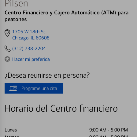
Pilsen
Centro Financiero y Cajero Automático (ATM) para
peatones
Get
1705 W 18th St
directions
Chicago, IL 60608
to
(312) 738-2204
Hacer mi preferida
¿Desea reunirse en persona?
Programe una cita
Horario del Centro financiero
Lunes
9:00 AM
-
5:00 PM