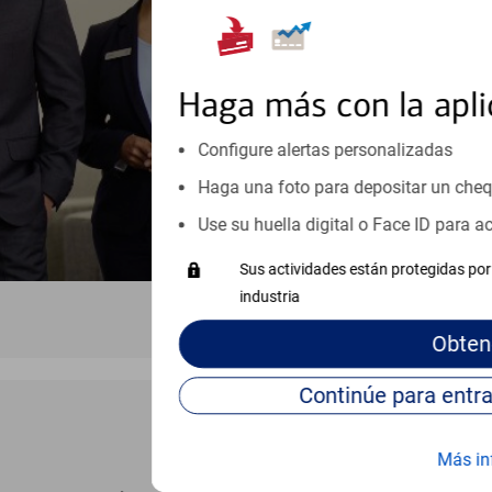
inicio o crecimiento de su neg
esté listo, un especialista tr
Programe una cita
Haga más con la apli
Vea si nuestro centro de ayuda 
Configure alertas personalizadas
Visite nuestro centro de ayuda 
Haga una foto para depositar un che
Use su huella digital o Face ID para 
Sus actividades están protegidas por 
industria
Obten
Más in
BANCA EN LÍNEA Y MÓVIL