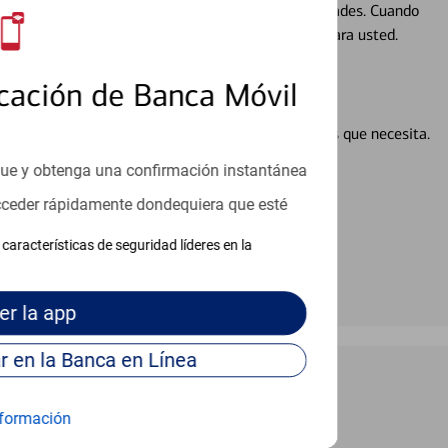
ocio, su futuro se mueve de acuerdo con sus necesidades. Cuando
abajará con usted en un momento que sea adecuado para usted.
cación de Banca Móvil
en línea puede ayudar a proporcionar las respuestas que necesita.
en línea
que y obtenga una confirmación instantánea
acceder rápidamente dondequiera que esté
características de seguridad líderes en la
er
la app
Continúe para entrar en la Banca en Línea
formación