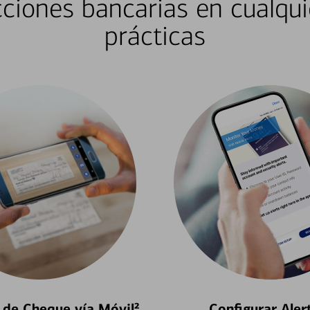
ciones bancarias en cualqui
prácticas
 de Cheque vía Móvil²
Configurar Aler