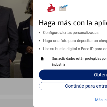
Reúnase con especialistas dedi
orientación que necesita, en cu
personales, hasta el ahorro para
inicio o crecimiento de su neg
Haga más con la apli
esté listo, un especialista tr
Configure alertas personalizadas
Vea si nuestro centro de ayuda 
Visite nuestro centro de ayuda 
Haga una foto para depositar un che
Use su huella digital o Face ID para 
Sus actividades están protegidas por 
industria
Obten
Más in