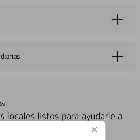
diarias
ÓN
s locales listos para ayudarle a
ones financieras