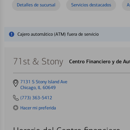
Detalles de sucursal
Servicios destacados
A
Cerrar mensaje de alerta
Cajero automático (ATM) fuera de servicio
71st & Stony
Centro Financiero y de A
Get
7131 S Stony Island Ave
directions
Chicago, IL 60649
to
(773) 363-5412
Hacer mi preferida