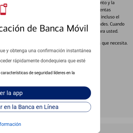
cados que se centran en proporcionar el asesoramiento y la
alquier situación en su vida financiera. Desde sus cuentas
 grandes compras, la planificación para su futuro, e incluso el
ocio, su futuro se mueve de acuerdo con sus necesidades. Cuando
cación de Banca Móvil
abajará con usted en un momento que sea adecuado para usted.
en línea puede ayudar a proporcionar las respuestas que necesita.
en línea
que y obtenga una confirmación instantánea
acceder rápidamente dondequiera que esté
características de seguridad líderes en la
er
la app
Continúe para entrar en la Banca en Línea
formación