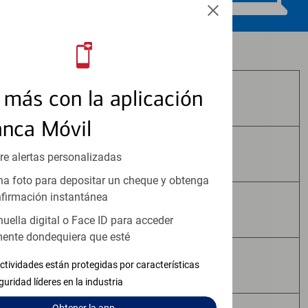
Los productos de inversión y seguros:
más con la aplicación
No Están Asegurados por FDIC
anca Móvil
No Tienen Garantía Bancaria
re alertas personalizadas
a foto para depositar un cheque y obtenga
firmación instantánea
Pueden Perder Valor
huella digital o Face ID para acceder
ente dondequiera que esté
No Constituyen Depósitos
ctividades están protegidas por características
guridad líderes en la industria