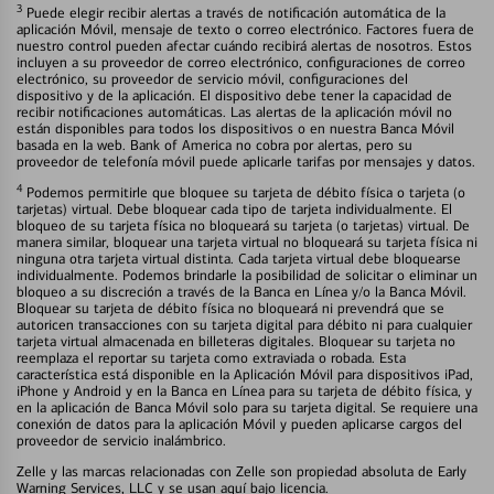
3
Puede elegir recibir alertas a través de notificación automática de la
aplicación Móvil, mensaje de texto o correo electrónico. Factores fuera de
nuestro control pueden afectar cuándo recibirá alertas de nosotros. Estos
incluyen a su proveedor de correo electrónico, configuraciones de correo
electrónico, su proveedor de servicio móvil, configuraciones del
dispositivo y de la aplicación. El dispositivo debe tener la capacidad de
recibir notificaciones automáticas. Las alertas de la aplicación móvil no
están disponibles para todos los dispositivos o en nuestra Banca Móvil
basada en la web. Bank of America no cobra por alertas, pero su
proveedor de telefonía móvil puede aplicarle tarifas por mensajes y datos.
4
Podemos permitirle que bloquee su tarjeta de débito física o tarjeta (o
tarjetas) virtual. Debe bloquear cada tipo de tarjeta individualmente. El
bloqueo de su tarjeta física no bloqueará su tarjeta (o tarjetas) virtual. De
manera similar, bloquear una tarjeta virtual no bloqueará su tarjeta física ni
ninguna otra tarjeta virtual distinta. Cada tarjeta virtual debe bloquearse
individualmente. Podemos brindarle la posibilidad de solicitar o eliminar un
bloqueo a su discreción a través de la Banca en Línea y/o la Banca Móvil.
Bloquear su tarjeta de débito física no bloqueará ni prevendrá que se
autoricen transacciones con su tarjeta digital para débito ni para cualquier
tarjeta virtual almacenada en billeteras digitales. Bloquear su tarjeta no
reemplaza el reportar su tarjeta como extraviada o robada. Esta
característica está disponible en la Aplicación Móvil para dispositivos iPad,
iPhone y Android y en la Banca en Línea para su tarjeta de débito física, y
en la aplicación de Banca Móvil solo para su tarjeta digital. Se requiere una
conexión de datos para la aplicación Móvil y pueden aplicarse cargos del
proveedor de servicio inalámbrico.
Zelle y las marcas relacionadas con Zelle son propiedad absoluta de Early
Warning Services, LLC y se usan aquí bajo licencia.