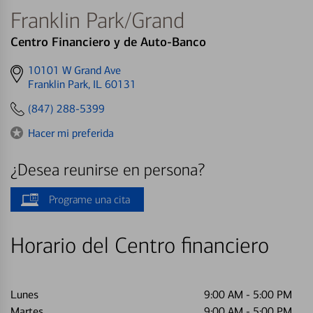
Franklin Park/Grand
Centro Financiero y de Auto-Banco
Get
10101 W Grand Ave
directions
Franklin Park, IL 60131
to
(847) 288-5399
Hacer mi preferida
¿Desea reunirse en persona?
Programe una cita
Horario del Centro financiero
Lunes
9:00 AM
-
5:00 PM
Martes
9:00 AM
-
5:00 PM