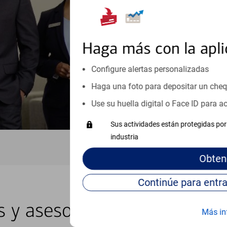
inicio o crecimiento de su neg
esté listo, un especialista tr
Programe una cita
Haga más con la apli
Vea si nuestro centro de ayuda 
Configure alertas personalizadas
Visite nuestro centro de ayuda 
Haga una foto para depositar un che
Use su huella digital o Face ID para 
Sus actividades están protegidas por 
industria
Obten
s y asesores locales en Gle
Más in