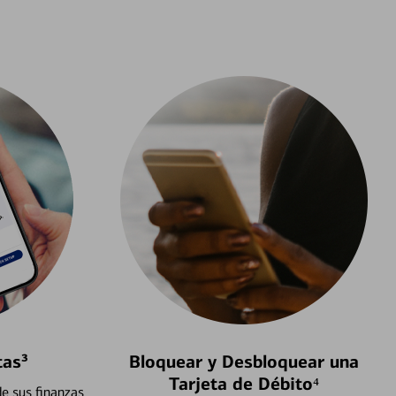
tas³
Bloquear y Desbloquear una
Tarjeta de Débito⁴
e sus finanzas