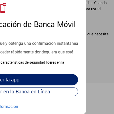
ocio, su futuro se mueve de acuerdo con sus necesidades. Cuando
abajará con usted en un momento que sea adecuado para usted.
cación de Banca Móvil
en línea puede ayudar a proporcionar las respuestas que necesita.
en línea
que y obtenga una confirmación instantánea
acceder rápidamente dondequiera que esté
características de seguridad líderes en la
er
la app
Continúe para entrar en la Banca en Línea
ndale Heights
formación