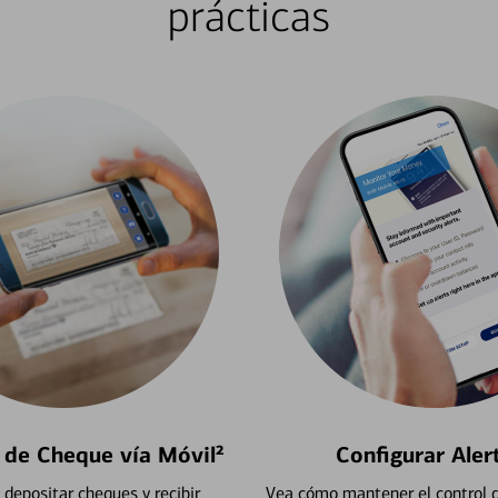
prácticas
 de Cheque vía Móvil²
Configurar Aler
depositar cheques y recibir
Vea cómo mantener el control d