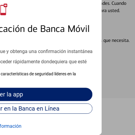
ocio, su futuro se mueve de acuerdo con sus necesidades. Cuando
abajará con usted en un momento que sea adecuado para usted.
cación de Banca Móvil
en línea puede ayudar a proporcionar las respuestas que necesita.
en línea
que y obtenga una confirmación instantánea
acceder rápidamente dondequiera que esté
características de seguridad líderes en la
er
la app
Continúe para entrar en la Banca en Línea
ake Forest
formación