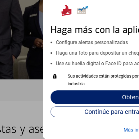
inicio o crecimiento de su neg
esté listo, un especialista tr
Programe una cita
Haga más con la apli
Vea si nuestro centro de ayuda 
Configure alertas personalizadas
Visite nuestro centro de ayuda 
Haga una foto para depositar un che
Use su huella digital o Face ID para 
Sus actividades están protegidas por 
industria
Obten
stas y asesores locales en L
Más in