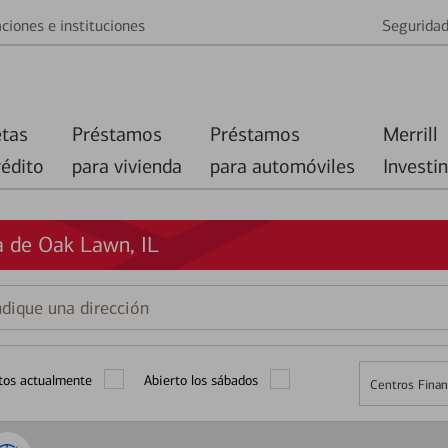
ciones e instituciones
Segurida
etas
Préstamos
Préstamos
Merrill
rédito
para vivienda
para automóviles
Investi
a de Oak Lawn, IL
que
ción
tos actualmente
Abierto los sábados
Centros Finan