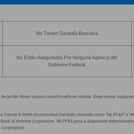
No Tienen Garantía Bancaria
No Están Asegurados Por Ninguna Agencia del
Gobierno Federal
ad de perder dinero cuando usted invierte en valores. Debe revisar cualqui
ce, Fenner & Smith Incorporated (también conocida como “MLPF&S” o “Merr
e Bank of America Corporation. MLPF&S pone a disposición determinados 
 Corporation.