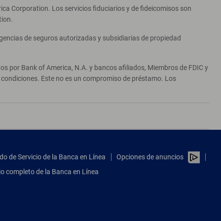
ca Corporation. Los servicios fiduciarios y de fideicomisos son
tion.
agencias de seguros autorizadas y subsidiarias de propiedad
ados por Bank of America, N.A. y bancos afiliados, Miembros de FDIC y
 y condiciones. Este no es un compromiso de préstamo. Los
do de Servicio de la Banca en Línea
Opciones de anuncios
tio completo de la Banca en Línea