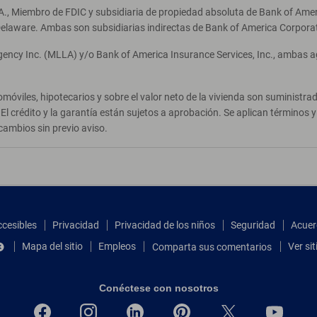
A., Miembro de FDIC y subsidiaria de propiedad absoluta de Bank of Ameri
elaware. Ambas son subsidiarias indirectas de Bank of America Corpora
Agency Inc. (MLLA) y/o Bank of America Insurance Services, Inc., ambas 
móviles, hipotecarios y sobre el valor neto de la vivienda son suministr
El crédito y la garantía están sujetos a aprobación. Se aplican términos
cambios sin previo aviso.
ccesibles
Privacidad
Privacidad de los niños
Seguridad
Acuer
Mapa del sitio
Empleos
Ver si
Comparta sus comentarios
Conéctese con nosotros