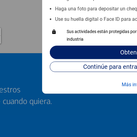
Haga una foto para depositar un che
Use su huella digital o Face ID para 
Sus actividades están protegidas por 
industria
Obten
Más in
estros
e cuando quiera.