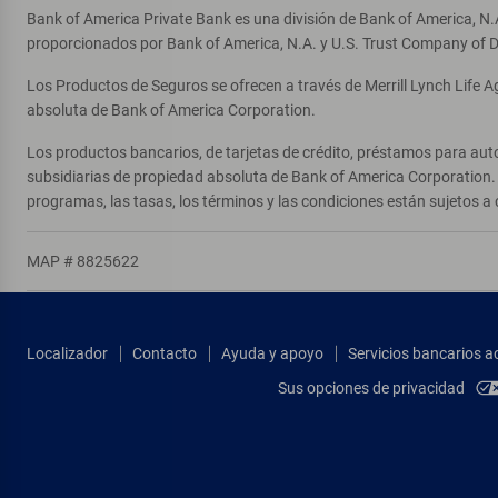
Bank of America Private Bank es una división de Bank of America, N.
proporcionados por Bank of America, N.A. y U.S. Trust Company of D
Los Productos de Seguros se ofrecen a través de Merrill Lynch Life 
absoluta de Bank of America Corporation.
Los productos bancarios, de tarjetas de crédito, préstamos para auto
subsidiarias de propiedad absoluta de Bank of America Corporation. 
programas, las tasas, los términos y las condiciones están sujetos a 
MAP # 8825622
Localizador
Contacto
Ayuda y apoyo
Servicios bancarios a
Sus opciones de privacidad