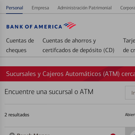
Personal
Empresa
Administración Patrimonial
Corpora
Cuentas de
Cuentas de ahorros y
Tarj
cheques
certifcados de depósito (CD)
de c
Sucursales y Cajeros Automáticos (ATM) cerc
Encuentre una sucursal o ATM
Indi
una
direc
2
resultados
Abier