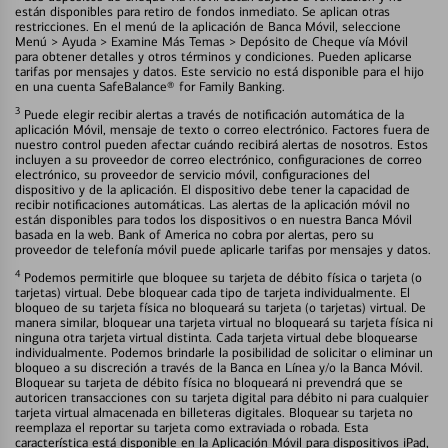
están disponibles para retiro de fondos inmediato. Se aplican otras
restricciones. En el menú de la aplicación de Banca Móvil, seleccione
Menú > Ayuda > Examine Más Temas > Depósito de Cheque vía Móvil
para obtener detalles y otros términos y condiciones. Pueden aplicarse
tarifas por mensajes y datos. Este servicio no está disponible para el hijo
en una cuenta SafeBalance® for Family Banking.
3
Puede elegir recibir alertas a través de notificación automática de la
aplicación Móvil, mensaje de texto o correo electrónico. Factores fuera de
nuestro control pueden afectar cuándo recibirá alertas de nosotros. Estos
incluyen a su proveedor de correo electrónico, configuraciones de correo
electrónico, su proveedor de servicio móvil, configuraciones del
dispositivo y de la aplicación. El dispositivo debe tener la capacidad de
recibir notificaciones automáticas. Las alertas de la aplicación móvil no
están disponibles para todos los dispositivos o en nuestra Banca Móvil
basada en la web. Bank of America no cobra por alertas, pero su
proveedor de telefonía móvil puede aplicarle tarifas por mensajes y datos.
4
Podemos permitirle que bloquee su tarjeta de débito física o tarjeta (o
tarjetas) virtual. Debe bloquear cada tipo de tarjeta individualmente. El
bloqueo de su tarjeta física no bloqueará su tarjeta (o tarjetas) virtual. De
manera similar, bloquear una tarjeta virtual no bloqueará su tarjeta física ni
ninguna otra tarjeta virtual distinta. Cada tarjeta virtual debe bloquearse
individualmente. Podemos brindarle la posibilidad de solicitar o eliminar un
bloqueo a su discreción a través de la Banca en Línea y/o la Banca Móvil.
Bloquear su tarjeta de débito física no bloqueará ni prevendrá que se
autoricen transacciones con su tarjeta digital para débito ni para cualquier
tarjeta virtual almacenada en billeteras digitales. Bloquear su tarjeta no
reemplaza el reportar su tarjeta como extraviada o robada. Esta
característica está disponible en la Aplicación Móvil para dispositivos iPad,