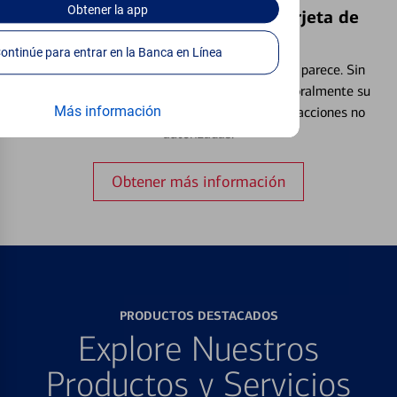
Obtener
la app
Bloquear y Desbloquear una Tarjeta de
Débito⁴
Continúe para entrar en la Banca en Línea
Extraviar una tarjeta es más común de lo que parece. Sin
embargo, puede bloquear y desbloquear temporalmente su
Más información
tarjeta de débito para ayudar a prevenir transacciones no
autorizadas.
Obtener más información
PRODUCTOS DESTACADOS
Explore Nuestros
Productos y Servicios