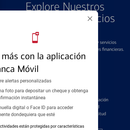
Explore Nuestros
Productos y Servicios
Destacados
Ofrecemos una amplia gama de productos y servicios
diseñados para ayudar con todas sus necesidades financieras.
más con la aplicación
anca Móvil
re alertas personalizadas
Tarjetas de Crédito
a foto para depositar un cheque y obtenga
firmación instantánea
Conozca los pormenores de la administración
de tarjetas de crédito y la identidad
huella digital o Face ID para acceder
financiera antes de presentar una solicitud
ente dondequiera que esté
ctividades están protegidas por características