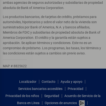
ambas agencias de seguros autorizadas y subsidiarias de propiedad
absoluta de Bank of America Corporation.
Los productos bancarios, de tarjetas de crédito, préstamos para
automóviles, hipotecarios y sobre el valor neto de la vivienda son
suministrados por Bank of America, N.A. y bancos afiliados,
Miembros de FDIC y subsidiarias de propiedad absoluta de Bank of
America Corporation. El crédito y la garantía están sujetos a
aprobación. Se aplican términos y condiciones. Este no es un
compromiso de préstamo. Los programas, las tasas, los términos y
las condiciones están sujetos a cambios sin previo aviso.
MAP # 8825622
Localizador
Contacto
Ayuda y apoyo
Servicios bancarios accesibles
Privacidad
Privacidad de los niños
Seguridad
Acuerdo de Servicio de la
Banca en Línea
Opciones de anuncios