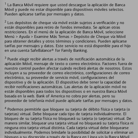
1
La Banca Móvil requiere que usted descargue la aplicación de Banca
Móvil y puede no estar disponible para dispositivos móviles selectos.
Pueden aplicarse tarifas por mensajes y datos.
2
Los depósitos de cheque vía móvil están sujetos a verificación y no
están disponibles para retiro de fondos inmediato. Se aplican otras
restricciones. En el menú de la aplicación de Banca Móvil, seleccione
Menú > Ayuda > Examine Más Temas > Depósito de Cheque vía Móvil
para obtener detalles y otros términos y condiciones. Pueden aplicarse
tarifas por mensajes y datos. Este servicio no está disponible para el hijo
en una cuenta SafeBalance® for Family Banking.
3
Puede elegir recibir alertas a través de notificación automática de la
aplicación Móvil, mensaje de texto o correo electrónico. Factores fuera de
nuestro control pueden afectar cuándo recibirá alertas de nosotros. Estos
incluyen a su proveedor de correo electrónico, configuraciones de correo
electrónico, su proveedor de servicio móvil, configuraciones del
dispositivo y de la aplicación. El dispositivo debe tener la capacidad de
recibir notificaciones automáticas. Las alertas de la aplicación móvil no
están disponibles para todos los dispositivos o en nuestra Banca Móvil
basada en la web. Bank of America no cobra por alertas, pero su
proveedor de telefonía móvil puede aplicarle tarifas por mensajes y datos.
4
Podemos permitirle que bloquee su tarjeta de débito física o tarjeta (o
tarjetas) virtual. Debe bloquear cada tipo de tarjeta individualmente. El
bloqueo de su tarjeta física no bloqueará su tarjeta (o tarjetas) virtual. De
manera similar, bloquear una tarjeta virtual no bloqueará su tarjeta física ni
ninguna otra tarjeta virtual distinta. Cada tarjeta virtual debe bloquearse
individualmente. Podemos brindarle la posibilidad de solicitar o eliminar un
bloqueo a su discreción a través de la Banca en Línea y/o la Banca Móvil.