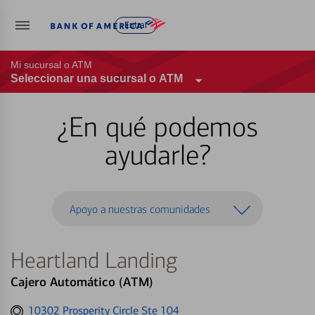
Entrar
Mi sucursal o ATM
Seleccionar una sucursal o ATM
¿En qué podemos
ayudarle?
Apoyo a nuestras comunidades
Heartland Landing
Cajero Automático (ATM)
Get
10302 Prosperity Circle Ste 104