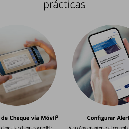
prácticas
 de Cheque vía Móvil²
Configurar Aler
depositar cheques y recibir
Vea cómo mantener el control d