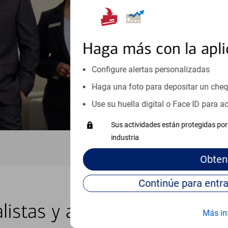
inicio o crecimiento de su neg
esté listo, un especialista tr
Programe una cita
Haga más con la apli
Vea si nuestro centro de ayuda 
Configure alertas personalizadas
Visite nuestro centro de ayuda 
Haga una foto para depositar un che
Use su huella digital o Face ID para 
Sus actividades están protegidas por 
industria
Obten
listas y asesores locales e
Más in