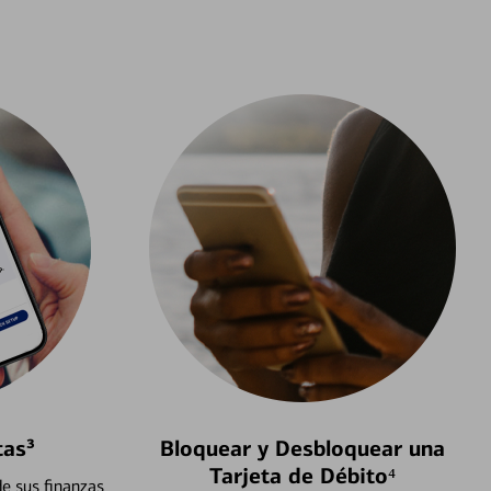
tas³
Bloquear y Desbloquear una
Tarjeta de Débito⁴
e sus finanzas