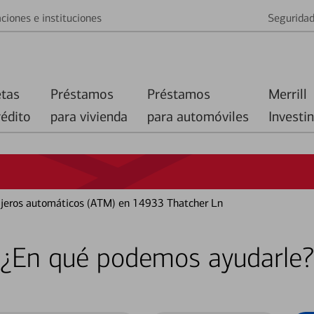
ciones e instituciones
Segurida
etas
Préstamos
Préstamos
Merrill
rédito
para vivienda
para automóviles
Investi
cajeros automáticos (ATM) en 14933 Thatcher Ln
¿En qué podemos ayudarle?