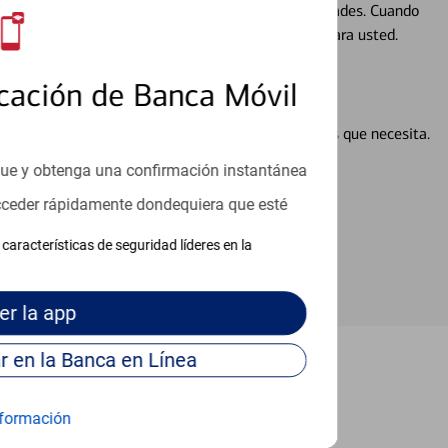
ocio, su futuro se mueve de acuerdo con sus necesidades. Cuando
abajará con usted en un momento que sea adecuado para usted.
cación de Banca Móvil
en línea puede ayudar a proporcionar las respuestas que necesita.
en línea
que y obtenga una confirmación instantánea
acceder rápidamente dondequiera que esté
características de seguridad líderes en la
er
la app
Continúe para entrar en la Banca en Línea
n Carmel
formación