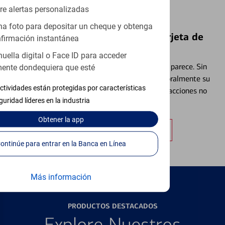
re alertas personalizadas
a foto para depositar un cheque y obtenga
Bloquear y Desbloquear una Tarjeta de
firmación instantánea
Débito⁴
huella digital o Face ID para acceder
Extraviar una tarjeta es más común de lo que parece. Sin
ente dondequiera que esté
embargo, puede bloquear y desbloquear temporalmente su
ctividades están protegidas por características
tarjeta de débito para ayudar a prevenir transacciones no
guridad líderes en la industria
autorizadas.
Obtener
la app
Obtener más información
Continúe para entrar en la Banca en Línea
Más información
PRODUCTOS DESTACADOS