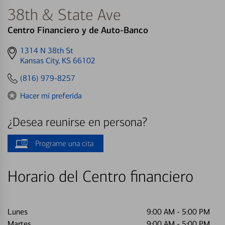
38th & State Ave
Centro Financiero y de Auto-Banco
Get
1314 N 38th St
directions
Kansas City, KS 66102
to
(816) 979-8257
Hacer mi preferida
¿Desea reunirse en persona?
Programe una cita
Horario del Centro financiero
Lunes
9:00 AM
-
5:00 PM
Martes
9:00 AM
-
5:00 PM