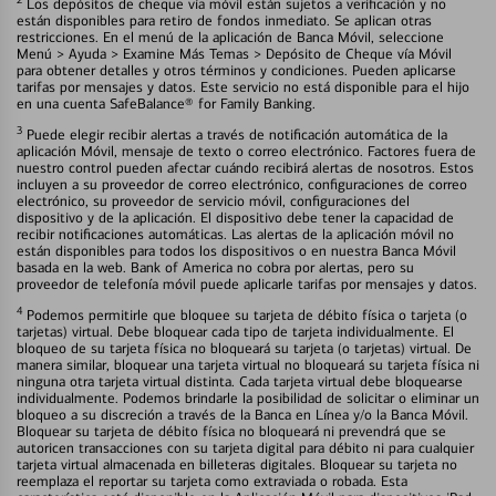
Los depósitos de cheque vía móvil están sujetos a verificación y no
están disponibles para retiro de fondos inmediato. Se aplican otras
restricciones. En el menú de la aplicación de Banca Móvil, seleccione
Menú > Ayuda > Examine Más Temas > Depósito de Cheque vía Móvil
para obtener detalles y otros términos y condiciones. Pueden aplicarse
tarifas por mensajes y datos. Este servicio no está disponible para el hijo
en una cuenta SafeBalance® for Family Banking.
3
Puede elegir recibir alertas a través de notificación automática de la
aplicación Móvil, mensaje de texto o correo electrónico. Factores fuera de
nuestro control pueden afectar cuándo recibirá alertas de nosotros. Estos
incluyen a su proveedor de correo electrónico, configuraciones de correo
electrónico, su proveedor de servicio móvil, configuraciones del
dispositivo y de la aplicación. El dispositivo debe tener la capacidad de
recibir notificaciones automáticas. Las alertas de la aplicación móvil no
están disponibles para todos los dispositivos o en nuestra Banca Móvil
basada en la web. Bank of America no cobra por alertas, pero su
proveedor de telefonía móvil puede aplicarle tarifas por mensajes y datos.
4
Podemos permitirle que bloquee su tarjeta de débito física o tarjeta (o
tarjetas) virtual. Debe bloquear cada tipo de tarjeta individualmente. El
bloqueo de su tarjeta física no bloqueará su tarjeta (o tarjetas) virtual. De
manera similar, bloquear una tarjeta virtual no bloqueará su tarjeta física ni
ninguna otra tarjeta virtual distinta. Cada tarjeta virtual debe bloquearse
individualmente. Podemos brindarle la posibilidad de solicitar o eliminar un
bloqueo a su discreción a través de la Banca en Línea y/o la Banca Móvil.
Bloquear su tarjeta de débito física no bloqueará ni prevendrá que se
autoricen transacciones con su tarjeta digital para débito ni para cualquier
tarjeta virtual almacenada en billeteras digitales. Bloquear su tarjeta no
reemplaza el reportar su tarjeta como extraviada o robada. Esta