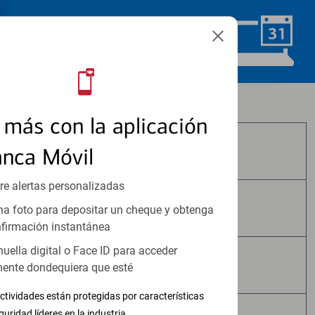
Programar ahora
Los productos de inversión y seguros:
más con la aplicación
anca Móvil
No Están Asegurados por FDIC
re alertas personalizadas
No Tienen Garantía Bancaria
a foto para depositar un cheque y obtenga
firmación instantánea
huella digital o Face ID para acceder
Pueden Perder Valor
ente dondequiera que esté
ctividades están protegidas por características
guridad líderes en la industria