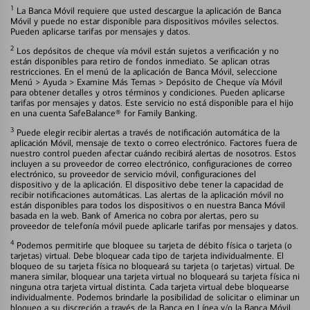
1
La Banca Móvil requiere que usted descargue la aplicación de Banca
Móvil y puede no estar disponible para dispositivos móviles selectos.
Pueden aplicarse tarifas por mensajes y datos.
2
Los depósitos de cheque vía móvil están sujetos a verificación y no
están disponibles para retiro de fondos inmediato. Se aplican otras
restricciones. En el menú de la aplicación de Banca Móvil, seleccione
Menú > Ayuda > Examine Más Temas > Depósito de Cheque vía Móvil
para obtener detalles y otros términos y condiciones. Pueden aplicarse
tarifas por mensajes y datos. Este servicio no está disponible para el hijo
en una cuenta SafeBalance® for Family Banking.
3
Puede elegir recibir alertas a través de notificación automática de la
aplicación Móvil, mensaje de texto o correo electrónico. Factores fuera de
nuestro control pueden afectar cuándo recibirá alertas de nosotros. Estos
incluyen a su proveedor de correo electrónico, configuraciones de correo
electrónico, su proveedor de servicio móvil, configuraciones del
dispositivo y de la aplicación. El dispositivo debe tener la capacidad de
recibir notificaciones automáticas. Las alertas de la aplicación móvil no
están disponibles para todos los dispositivos o en nuestra Banca Móvil
basada en la web. Bank of America no cobra por alertas, pero su
proveedor de telefonía móvil puede aplicarle tarifas por mensajes y datos.
4
Podemos permitirle que bloquee su tarjeta de débito física o tarjeta (o
tarjetas) virtual. Debe bloquear cada tipo de tarjeta individualmente. El
bloqueo de su tarjeta física no bloqueará su tarjeta (o tarjetas) virtual. De
manera similar, bloquear una tarjeta virtual no bloqueará su tarjeta física ni
ninguna otra tarjeta virtual distinta. Cada tarjeta virtual debe bloquearse
individualmente. Podemos brindarle la posibilidad de solicitar o eliminar un
bloqueo a su discreción a través de la Banca en Línea y/o la Banca Móvil.