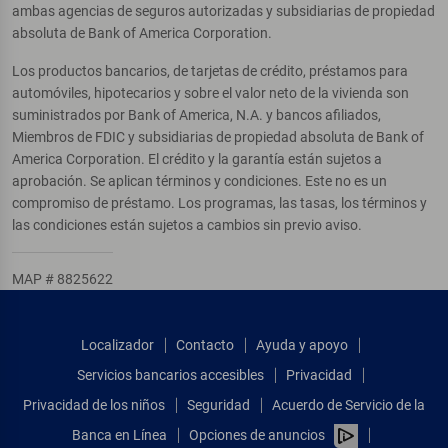
ambas agencias de seguros autorizadas y subsidiarias de propiedad
absoluta de Bank of America Corporation.
Los productos bancarios, de tarjetas de crédito, préstamos para
automóviles, hipotecarios y sobre el valor neto de la vivienda son
suministrados por Bank of America, N.A. y bancos afiliados,
Miembros de FDIC y subsidiarias de propiedad absoluta de Bank of
America Corporation. El crédito y la garantía están sujetos a
aprobación. Se aplican términos y condiciones. Este no es un
compromiso de préstamo. Los programas, las tasas, los términos y
las condiciones están sujetos a cambios sin previo aviso.
MAP # 8825622
Localizador
Contacto
Ayuda y apoyo
Servicios bancarios accesibles
Privacidad
Privacidad de los niños
Seguridad
Acuerdo de Servicio de la
Banca en Línea
Opciones de anuncios