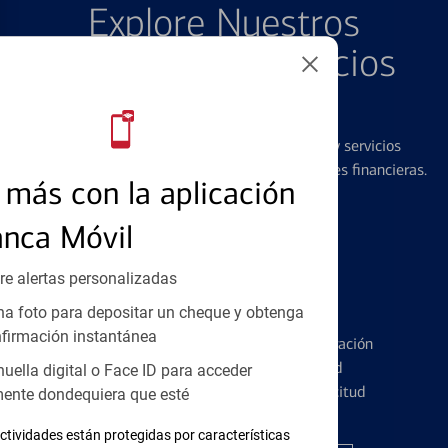
Explore Nuestros
Productos y Servicios
Destacados
Ofrecemos una amplia gama de productos y servicios
diseñados para ayudar con todas sus necesidades financieras.
más con la aplicación
anca Móvil
re alertas personalizadas
Tarjetas de Crédito
a foto para depositar un cheque y obtenga
firmación instantánea
Conozca los pormenores de la administración
de tarjetas de crédito y la identidad
huella digital o Face ID para acceder
financiera antes de presentar una solicitud
ente dondequiera que esté
ctividades están protegidas por características