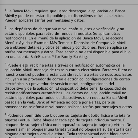
1
La Banca Móvil requiere que usted descargue la aplicación de Banca
Móvil y puede no estar disponible para dispositivos móviles selectos.
Pueden aplicarse tarifas por mensajes y datos.
2
Los depósitos de cheque vía móvil están sujetos a verificación y no
están disponibles para retiro de fondos inmediato. Se aplican otras
restricciones. En el menú de la aplicación de Banca Móvil, seleccione
Menú > Ayuda > Examine Más Temas > Depósito de Cheque vía Móvil
para obtener detalles y otros términos y condiciones. Pueden aplicarse
tarifas por mensajes y datos. Este servicio no está disponible para el hijo
en una cuenta SafeBalance® for Family Banking.
3
Puede elegir recibir alertas a través de notificación automática de la
aplicación Móvil, mensaje de texto o correo electrónico. Factores fuera de
nuestro control pueden afectar cuándo recibirá alertas de nosotros. Estos
incluyen a su proveedor de correo electrónico, configuraciones de correo
electrónico, su proveedor de servicio móvil, configuraciones del
dispositivo y de la aplicación. El dispositivo debe tener la capacidad de
recibir notificaciones automáticas. Las alertas de la aplicación móvil no
están disponibles para todos los dispositivos o en nuestra Banca Móvil
basada en la web. Bank of America no cobra por alertas, pero su
proveedor de telefonía móvil puede aplicarle tarifas por mensajes y datos.
4
Podemos permitirle que bloquee su tarjeta de débito física o tarjeta (o
tarjetas) virtual. Debe bloquear cada tipo de tarjeta individualmente. El
bloqueo de su tarjeta física no bloqueará su tarjeta (o tarjetas) virtual. De
manera similar, bloquear una tarjeta virtual no bloqueará su tarjeta física ni
ninguna otra tarjeta virtual distinta. Cada tarjeta virtual debe bloquearse