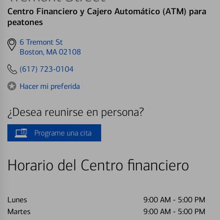
Centro Financiero y Cajero Automático (ATM) para
peatones
Get
6 Tremont St
directions
Boston, MA 02108
to
(617) 723-0104
Hacer mi preferida
¿Desea reunirse en persona?
Programe una cita
Horario del Centro financiero
Lunes
9:00 AM
-
5:00 PM
Martes
9:00 AM
-
5:00 PM