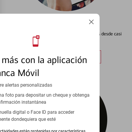
Configurar Alertas³
Vea cómo mantener el control de sus finanzas desde casi
cualquier lugar.
Obtener más información
más con la aplicación
anca Móvil
re alertas personalizadas
a foto para depositar un cheque y obtenga
firmación instantánea
huella digital o Face ID para acceder
ente dondequiera que esté
ctividades están protegidas por características