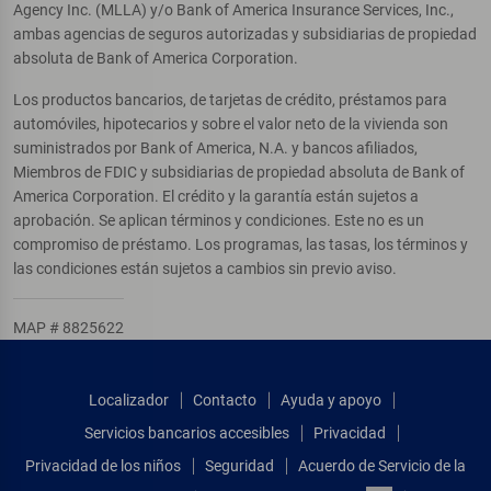
Agency Inc. (MLLA) y/o Bank of America Insurance Services, Inc.,
ambas agencias de seguros autorizadas y subsidiarias de propiedad
absoluta de Bank of America Corporation.
Los productos bancarios, de tarjetas de crédito, préstamos para
automóviles, hipotecarios y sobre el valor neto de la vivienda son
suministrados por Bank of America, N.A. y bancos afiliados,
Miembros de FDIC y subsidiarias de propiedad absoluta de Bank of
America Corporation. El crédito y la garantía están sujetos a
aprobación. Se aplican términos y condiciones. Este no es un
compromiso de préstamo. Los programas, las tasas, los términos y
las condiciones están sujetos a cambios sin previo aviso.
MAP # 8825622
Localizador
Contacto
Ayuda y apoyo
Servicios bancarios accesibles
Privacidad
Privacidad de los niños
Seguridad
Acuerdo de Servicio de la