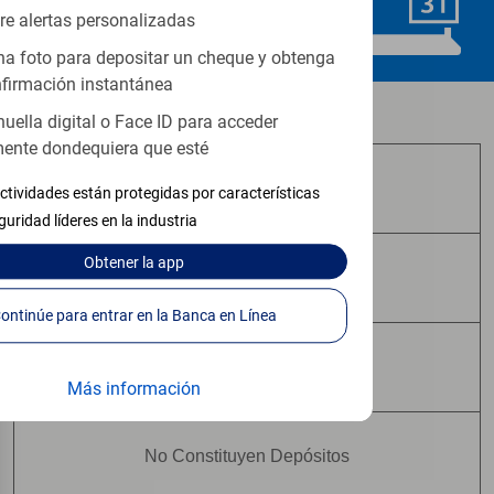
Programar ahora
re alertas personalizadas
a foto para depositar un cheque y obtenga
firmación instantánea
Los productos de inversión y seguros:
huella digital o Face ID para acceder
ente dondequiera que esté
No Están Asegurados por FDIC
ctividades están protegidas por características
guridad líderes en la industria
Obtener
la app
No Tienen Garantía Bancaria
Continúe para entrar en la Banca en Línea
Pueden Perder Valor
Más información
No Constituyen Depósitos