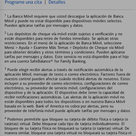
Programe una cita
|
Detalles
1
La Banca Móvil requiere que usted descargue la aplicación de Banca
Móvil y puede no estar disponible para dispositivos móviles selectos.
Pueden aplicarse tarifas por mensajes y datos.
2
Los depósitos de cheque vía móvil están sujetos a verificación y no
están disponibles para retiro de fondos inmediato. Se aplican otras
restricciones. En el menú de la aplicación de Banca Móvil, seleccione
Menú > Ayuda > Examine Más Temas > Depósito de Cheque vía Móvil
para obtener detalles y otros términos y condiciones. Pueden aplicarse
tarifas por mensajes y datos. Este servicio no está disponible para el hijo
en una cuenta SafeBalance® for Family Banking.
3
Puede elegir recibir alertas a través de notificación automática de la
aplicación Móvil, mensaje de texto o correo electrónico. Factores fuera de
nuestro control pueden afectar cuándo recibirá alertas de nosotros. Estos
incluyen a su proveedor de correo electrónico, configuraciones de correo
electrónico, su proveedor de servicio móvil, configuraciones del
dispositivo y de la aplicación. El dispositivo debe tener la capacidad de
recibir notificaciones automáticas. Las alertas de la aplicación móvil no
están disponibles para todos los dispositivos o en nuestra Banca Móvil
basada en la web. Bank of America no cobra por alertas, pero su
proveedor de telefonía móvil puede aplicarle tarifas por mensajes y datos.
4
Podemos permitirle que bloquee su tarjeta de débito física o tarjeta (o
tarjetas) virtual. Debe bloquear cada tipo de tarjeta individualmente. El
bloqueo de su tarjeta física no bloqueará su tarjeta (o tarjetas) virtual. De
manera similar, bloquear una tarjeta virtual no bloqueará su tarjeta física ni