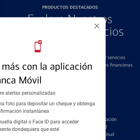
PRODUCTOS DESTACADOS
Explore Nuestros
Productos y Servicios
Destacados
Ofrecemos una amplia gama de productos y servicios
más con la aplicación
diseñados para ayudar con todas sus necesidades financieras.
anca Móvil
re alertas personalizadas
a foto para depositar un cheque y obtenga
Tarjetas de Crédito
firmación instantánea
Conozca los pormenores de la administración
huella digital o Face ID para acceder
de tarjetas de crédito y la identidad
ente dondequiera que esté
financiera antes de presentar una solicitud