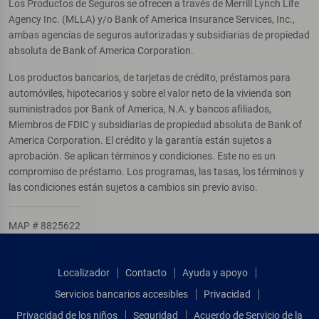
Los Productos de Seguros se ofrecen a través de Merrill Lynch Life
Agency Inc. (MLLA) y/o Bank of America Insurance Services, Inc.,
ambas agencias de seguros autorizadas y subsidiarias de propiedad
absoluta de Bank of America Corporation.
Los productos bancarios, de tarjetas de crédito, préstamos para
automóviles, hipotecarios y sobre el valor neto de la vivienda son
suministrados por Bank of America, N.A. y bancos afiliados,
Miembros de FDIC y subsidiarias de propiedad absoluta de Bank of
America Corporation. El crédito y la garantía están sujetos a
aprobación. Se aplican términos y condiciones. Este no es un
compromiso de préstamo. Los programas, las tasas, los términos y
las condiciones están sujetos a cambios sin previo aviso.
MAP # 8825622
Localizador
Contacto
Ayuda y apoyo
Servicios bancarios accesibles
Privacidad
Privacidad de los niños
Seguridad
Acuerdo de Servicio de la