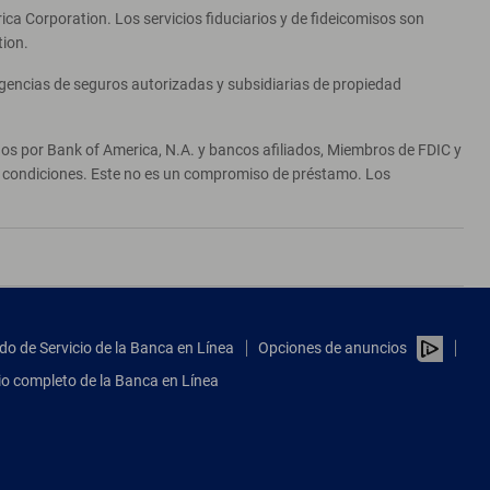
ca Corporation. Los servicios fiduciarios y de fideicomisos son
tion.
agencias de seguros autorizadas y subsidiarias de propiedad
ados por Bank of America, N.A. y bancos afiliados, Miembros de FDIC y
 y condiciones. Este no es un compromiso de préstamo. Los
do de Servicio de la Banca en Línea
Opciones de anuncios
tio completo de la Banca en Línea