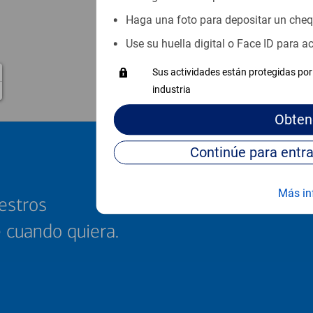
Haga una foto para depositar un che
Use su huella digital o Face ID para 
Sus actividades están protegidas por 
industria
Obten
Más in
estros
e cuando quiera.