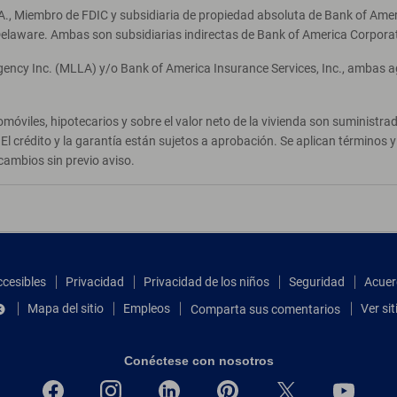
A., Miembro de FDIC y subsidiaria de propiedad absoluta de Bank of Ameri
elaware. Ambas son subsidiarias indirectas de Bank of America Corpora
Agency Inc. (MLLA) y/o Bank of America Insurance Services, Inc., ambas 
móviles, hipotecarios y sobre el valor neto de la vivienda son suministr
El crédito y la garantía están sujetos a aprobación. Se aplican términos
cambios sin previo aviso.
ccesibles
Privacidad
Privacidad de los niños
Seguridad
Acuer
Mapa del sitio
Empleos
Ver si
Comparta sus comentarios
Conéctese con nosotros