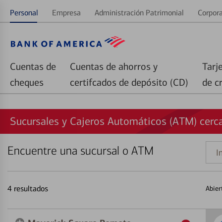
Personal
Empresa
Administración Patrimonial
Corpora
Cuentas de
Cuentas de ahorros y
Tarj
cheques
certifcados de depósito (CD)
de c
Sucursales y Cajeros Automáticos (ATM) cerc
Encuentre una sucursal o ATM
Indi
una
direc
4
resultados
Abier