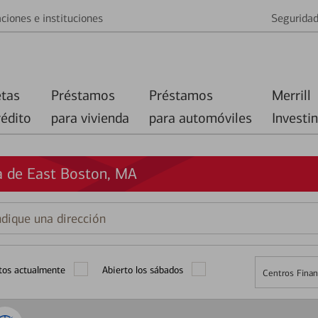
ciones e instituciones
Segurida
etas
Préstamos
Préstamos
Merrill
rédito
para vivienda
para automóviles
Investi
a de East Boston, MA
que
ción
tos actualmente
Abierto los sábados
Centros Finan