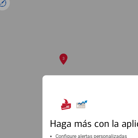
3
1
4
Haga más con la apli
Configure alertas personalizadas