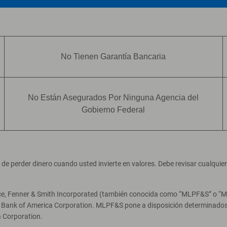
No Tienen Garantía Bancaria
No Están Asegurados Por Ninguna Agencia del
Gobierno Federal
ad de perder dinero cuando usted invierte en valores. Debe revisar cualqui
ce, Fenner & Smith Incorporated (también conocida como “MLPF&S” o “Merr
e Bank of America Corporation. MLPF&S pone a disposición determinados 
 Corporation.