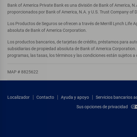
Bank of America Private Bank es una división de Bank of America, N.
proporcionados por Bank of America, N.A. y U.S. Trust Company of D
Los Productos de Seguros se ofrecen a través de Merrill Lynch Life 
absoluta de Bank of America Corporation.
Los productos bancarios, de tarjetas de crédito, préstamos para auto
subsidiarias de propiedad absoluta de Bank of America Corporation. 
programas, las tasas, los términos y las condiciones están sujetos a 
MAP # 8825622
Localizador
Contacto
Ayuda y apoyo
Servicios bancarios a
Sus opciones de privacidad