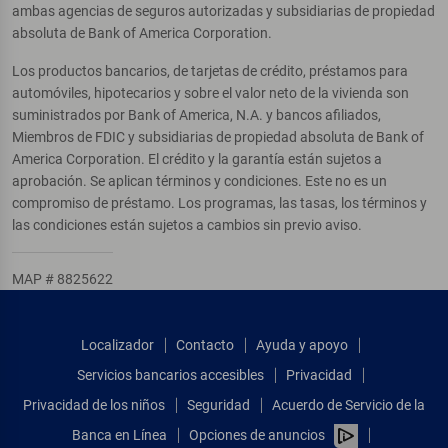
ambas agencias de seguros autorizadas y subsidiarias de propiedad
absoluta de Bank of America Corporation.
Los productos bancarios, de tarjetas de crédito, préstamos para
automóviles, hipotecarios y sobre el valor neto de la vivienda son
suministrados por Bank of America, N.A. y bancos afiliados,
Miembros de FDIC y subsidiarias de propiedad absoluta de Bank of
America Corporation. El crédito y la garantía están sujetos a
aprobación. Se aplican términos y condiciones. Este no es un
compromiso de préstamo. Los programas, las tasas, los términos y
las condiciones están sujetos a cambios sin previo aviso.
MAP # 8825622
Localizador
Contacto
Ayuda y apoyo
Servicios bancarios accesibles
Privacidad
Privacidad de los niños
Seguridad
Acuerdo de Servicio de la
Banca en Línea
Opciones de anuncios