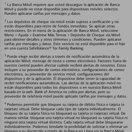
1
La Banca Móvil requiere que usted descargue la aplicación de Banca
Móvil y puede no estar disponible para dispositivos móviles selectos.
Pueden aplicarse tarifas por mensajes y datos.
2
Los depósitos de cheque vía móvil están sujetos a verificación y no
están disponibles para retiro de fondos inmediato. Se aplican otras
restricciones. En el menú de la aplicación de Banca Móvil, seleccione
Menú > Ayuda > Examine Más Temas > Depósito de Cheque vía Móvil
para obtener detalles y otros términos y condiciones. Pueden aplicarse
tarifas por mensajes y datos. Este servicio no está disponible para el hijo
en una cuenta SafeBalance® for Family Banking.
3
Puede elegir recibir alertas a través de notificación automática de la
aplicación Móvil, mensaje de texto o correo electrónico. Factores fuera de
nuestro control pueden afectar cuándo recibirá alertas de nosotros. Estos
incluyen a su proveedor de correo electrónico, configuraciones de correo
electrónico, su proveedor de servicio móvil, configuraciones del
dispositivo y de la aplicación. El dispositivo debe tener la capacidad de
recibir notificaciones automáticas. Las alertas de la aplicación móvil no
están disponibles para todos los dispositivos o en nuestra Banca Móvil
basada en la web. Bank of America no cobra por alertas, pero su
proveedor de telefonía móvil puede aplicarle tarifas por mensajes y datos.
4
Podemos permitirle que bloquee su tarjeta de débito física o tarjeta (o
tarjetas) virtual. Debe bloquear cada tipo de tarjeta individualmente. El
bloqueo de su tarjeta física no bloqueará su tarjeta (o tarjetas) virtual. De
manera similar, bloquear una tarjeta virtual no bloqueará su tarjeta física ni
ninguna otra tarjeta virtual distinta. Cada tarjeta virtual debe bloquearse
individualmente. Podemos brindarle la posibilidad de solicitar o eliminar un
bloqueo a su discreción a través de la Banca en Línea y/o la Banca Móvil.