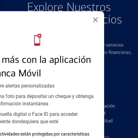
Explore Nuestros
Productos y Servicios
Destacados
Ofrecemos una amplia gama de productos y servicios
diseñados para ayudar con todas sus necesidades financieras.
más con la aplicación
anca Móvil
re alertas personalizadas
Tarjetas de Crédito
a foto para depositar un cheque y obtenga
firmación instantánea
Conozca los pormenores de la administración
de tarjetas de crédito y la identidad
huella digital o Face ID para acceder
financiera antes de presentar una solicitud
ente dondequiera que esté
ctividades están protegidas por características