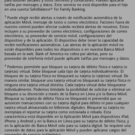
para obtener detalles y otros términos y condiciones. Pueden aplicarse
tarifas por mensajes y datos. Este servicio no está disponible para el hijo
en una cuenta SafeBalance® for Family Banking.
3
Puede elegir recibir alertas a través de notificación automática de la
aplicación Móvil, mensaje de texto o correo electrónico. Factores fuera de
nuestro control pueden afectar cuándo recibirá alertas de nosotros. Estos
incluyen a su proveedor de correo electrónico, configuraciones de correo
electrónico, su proveedor de servicio móvil, configuraciones del
dispositivo y de la aplicación. El dispositivo debe tener la capacidad de
recibir notificaciones automáticas. Las alertas de la aplicación móvil no
están disponibles para todos los dispositivos o en nuestra Banca Móvil
basada en la web. Bank of America no cobra por alertas, pero su
proveedor de telefonía móvil puede aplicarle tarifas por mensajes y datos.
4
Podemos permitirle que bloquee su tarjeta de débito física o tarjeta (o
tarjetas) virtual. Debe bloquear cada tipo de tarjeta individualmente. El
bloqueo de su tarjeta física no bloqueará su tarjeta (o tarjetas) virtual. De
manera similar, bloquear una tarjeta virtual no bloqueará su tarjeta física ni
ninguna otra tarjeta virtual distinta. Cada tarjeta virtual debe bloquearse
individualmente. Podemos brindarle la posibilidad de solicitar o eliminar un
bloqueo a su discreción a través de la Banca en Línea y/o la Banca Móvil.
Bloquear su tarjeta de débito física no bloqueará ni prevendrá que se
autoricen transacciones con su tarjeta digital para débito ni para cualquier
tarjeta virtual almacenada en billeteras digitales. Bloquear su tarjeta no
reemplaza el reportar su tarjeta como extraviada o robada. Esta
característica está disponible en la Aplicación Móvil para dispositivos iPad,
iPhone y Android y en la Banca en Línea para su tarjeta de débito física, y
en la aplicación de Banca Móvil solo para su tarjeta digital. Se requiere una
conexión de datos para la aplicación Móvil y pueden aplicarse cargos del
proveedor de servicio inalámbrico.