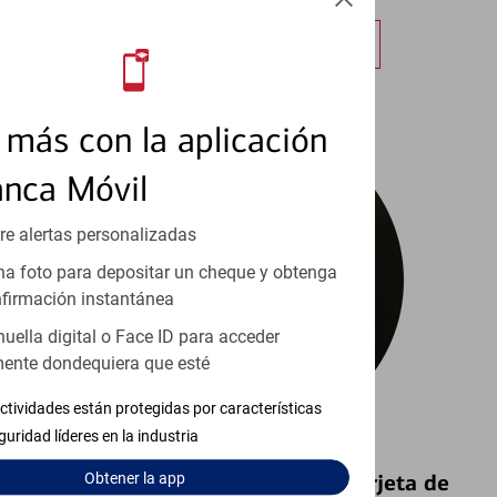
Obtener más información
más con la aplicación
anca Móvil
re alertas personalizadas
a foto para depositar un cheque y obtenga
firmación instantánea
huella digital o Face ID para acceder
ente dondequiera que esté
ctividades están protegidas por características
guridad líderes en la industria
Bloquear y Desbloquear una Tarjeta de
Obtener
la app