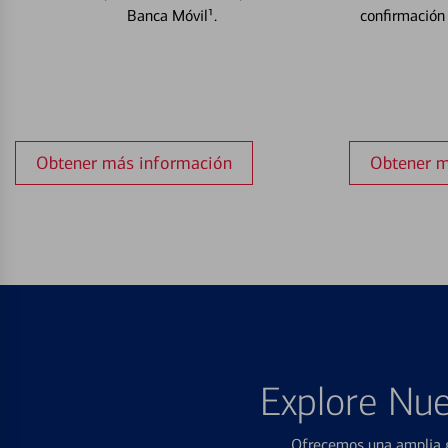
Banca Móvil¹.
confirmación
Obtener más información
Obtener m
Explore Nue
Ofrecemos una amplia g