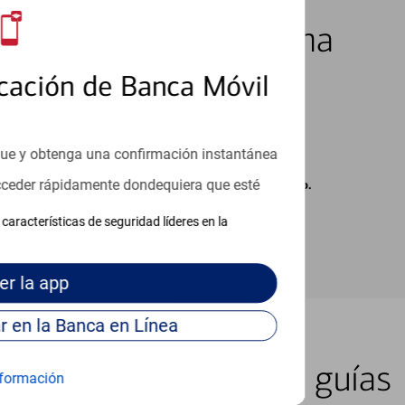
los 7 días de la semana
cación de Banca Móvil
que y obtenga una confirmación instantánea
acceder rápidamente dondequiera que esté
carse cargos de su proveedor por mensajes de texto.
características de seguridad líderes en la
er
la app
Continúe para entrar en la Banca en Línea
er lugar con nuestras guías
formación