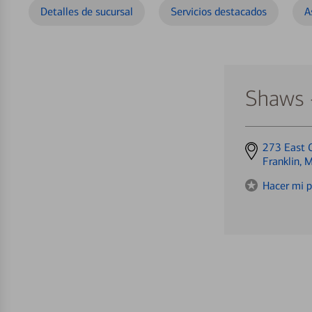
Detalles de sucursal
Servicios destacados
A
Shaws -
Get
273 East C
directions
Franklin,
to
Hacer mi p