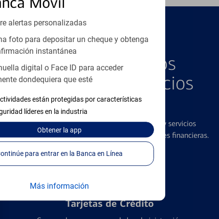
anca Móvil
re alertas personalizadas
a foto para depositar un cheque y obtenga
PRODUCTOS DESTACADOS
firmación instantánea
Explore Nuestros
huella digital o Face ID para acceder
Productos y Servicios
ente dondequiera que esté
Destacados
ctividades están protegidas por características
guridad líderes en la industria
Ofrecemos una amplia gama de productos y servicios
Obtener
la app
diseñados para ayudar con todas sus necesidades financieras.
Continúe para entrar en la Banca en Línea
Más información
Tarjetas de Crédito