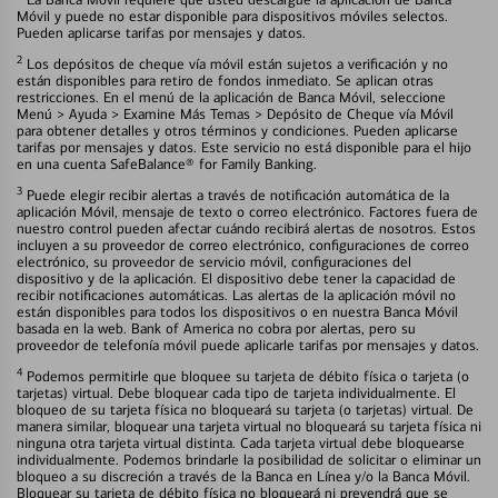
Móvil y puede no estar disponible para dispositivos móviles selectos.
Pueden aplicarse tarifas por mensajes y datos.
2
Los depósitos de cheque vía móvil están sujetos a verificación y no
están disponibles para retiro de fondos inmediato. Se aplican otras
restricciones. En el menú de la aplicación de Banca Móvil, seleccione
Menú > Ayuda > Examine Más Temas > Depósito de Cheque vía Móvil
para obtener detalles y otros términos y condiciones. Pueden aplicarse
tarifas por mensajes y datos. Este servicio no está disponible para el hijo
en una cuenta SafeBalance® for Family Banking.
3
Puede elegir recibir alertas a través de notificación automática de la
aplicación Móvil, mensaje de texto o correo electrónico. Factores fuera de
nuestro control pueden afectar cuándo recibirá alertas de nosotros. Estos
incluyen a su proveedor de correo electrónico, configuraciones de correo
electrónico, su proveedor de servicio móvil, configuraciones del
dispositivo y de la aplicación. El dispositivo debe tener la capacidad de
recibir notificaciones automáticas. Las alertas de la aplicación móvil no
están disponibles para todos los dispositivos o en nuestra Banca Móvil
basada en la web. Bank of America no cobra por alertas, pero su
proveedor de telefonía móvil puede aplicarle tarifas por mensajes y datos.
4
Podemos permitirle que bloquee su tarjeta de débito física o tarjeta (o
tarjetas) virtual. Debe bloquear cada tipo de tarjeta individualmente. El
bloqueo de su tarjeta física no bloqueará su tarjeta (o tarjetas) virtual. De
manera similar, bloquear una tarjeta virtual no bloqueará su tarjeta física ni
ninguna otra tarjeta virtual distinta. Cada tarjeta virtual debe bloquearse
individualmente. Podemos brindarle la posibilidad de solicitar o eliminar un
bloqueo a su discreción a través de la Banca en Línea y/o la Banca Móvil.
Bloquear su tarjeta de débito física no bloqueará ni prevendrá que se