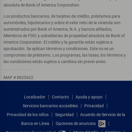
absoluta de Bank of America Corporation.
Los productos bancarios, de tarjetas de crédito, préstamos para
automóviles, hipotecarios y sobre el valor neto de la vivienda son
suministrados por Bank of America, N.A. y bancos afiliados,
Miembros de FDIC y subsidiarias de propiedad absoluta de Bank of
America Corporation. El crédito y la garantía están sujetos a
aprobación. Se aplican términos y condiciones. Este no es un
compromiso de préstamo. Los programas, las tasas, los términos y
las condiciones están sujetos a cambios sin previo aviso.
MAP # 8825622
Localizador
Contacto
Ayuda y apoyo
Servicios bancarios accesibles
Privacidad
Privacidad de los niños
Seguridad
Acuerdo de Servicio de la
Banca en Línea
Opciones de anuncios