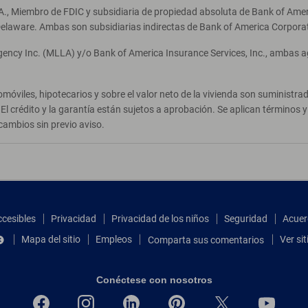
A., Miembro de FDIC y subsidiaria de propiedad absoluta de Bank of Ameri
elaware. Ambas son subsidiarias indirectas de Bank of America Corpora
Agency Inc. (MLLA) y/o Bank of America Insurance Services, Inc., ambas 
móviles, hipotecarios y sobre el valor neto de la vivienda son suministr
El crédito y la garantía están sujetos a aprobación. Se aplican términos
cambios sin previo aviso.
ccesibles
Privacidad
Privacidad de los niños
Seguridad
Acuer
Mapa del sitio
Empleos
Ver si
Comparta sus comentarios
Conéctese con nosotros