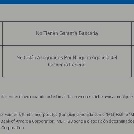
No Tienen Garantía Bancaria
No Están Asegurados Por Ninguna Agencia del
Gobierno Federal
ad de perder dinero cuando usted invierte en valores. Debe revisar cualqui
ce, Fenner & Smith Incorporated (también conocida como “MLPF&S” o “Merr
e Bank of America Corporation. MLPF&S pone a disposición determinados 
 Corporation.