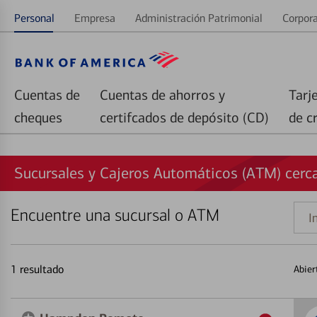
Personal
Empresa
Administración Patrimonial
Corpora
Cuentas de
Cuentas de ahorros y
Tarj
cheques
certifcados de depósito (CD)
de c
Sucursales y Cajeros Automáticos (ATM) cer
Encuentre una sucursal o ATM
Indi
una
direc
1
resultado
Abier