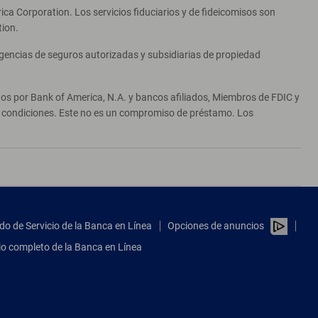
ca Corporation. Los servicios fiduciarios y de fideicomisos son
tion.
agencias de seguros autorizadas y subsidiarias de propiedad
ados por Bank of America, N.A. y bancos afiliados, Miembros de FDIC y
 y condiciones. Este no es un compromiso de préstamo. Los
do de Servicio de la Banca en Línea
Opciones de anuncios
tio completo de la Banca en Línea