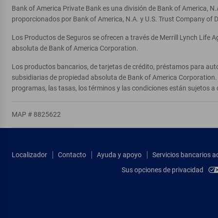
Bank of America Private Bank es una división de Bank of America, N.
proporcionados por Bank of America, N.A. y U.S. Trust Company of D
Los Productos de Seguros se ofrecen a través de Merrill Lynch Life 
absoluta de Bank of America Corporation.
Los productos bancarios, de tarjetas de crédito, préstamos para auto
subsidiarias de propiedad absoluta de Bank of America Corporation. 
programas, las tasas, los términos y las condiciones están sujetos a 
MAP # 8825622
Localizador
Contacto
Ayuda y apoyo
Servicios bancarios a
Sus opciones de privacidad