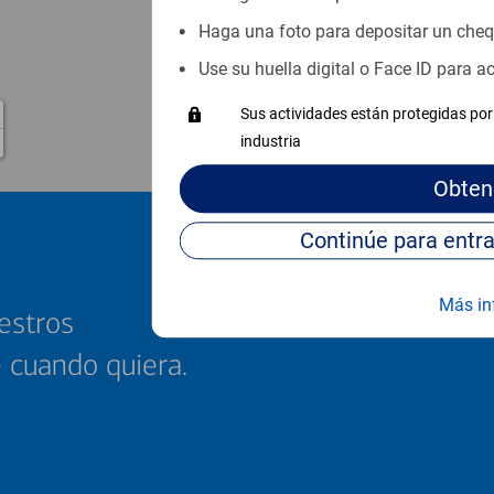
Haga una foto para depositar un che
Use su huella digital o Face ID para 
Sus actividades están protegidas por 
industria
Obten
Más in
estros
e cuando quiera.