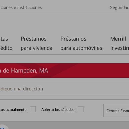
ciones e instituciones
Segurida
etas
Préstamos
Préstamos
Merrill
rédito
para vivienda
para automóviles
Investi
ca de Hampden, MA
que
ción
tos actualmente
Abierto los sábados
Centros Finan