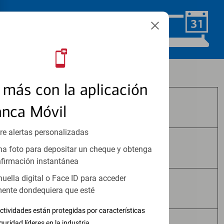
Programar ahora
Los productos de inversión y seguros:
más con la aplicación
anca Móvil
No Están Asegurados por FDIC
re alertas personalizadas
No Tienen Garantía Bancaria
a foto para depositar un cheque y obtenga
firmación instantánea
huella digital o Face ID para acceder
Pueden Perder Valor
ente dondequiera que esté
ctividades están protegidas por características
guridad líderes en la industria