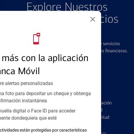
Explore Nuestros
Productos y Servicios
Destacados
Ofrecemos una amplia gama de productos y servicios
diseñados para ayudar con todas sus necesidades financieras.
más con la aplicación
anca Móvil
re alertas personalizadas
Tarjetas de Crédito
a foto para depositar un cheque y obtenga
firmación instantánea
Conozca los pormenores de la administración
de tarjetas de crédito y la identidad
huella digital o Face ID para acceder
financiera antes de presentar una solicitud
ente dondequiera que esté
ctividades están protegidas por características