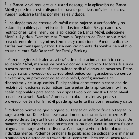
1
La Banca Móvil requiere que usted descargue la aplicación de Banca
Móvil y puede no estar disponible para dispositivos móviles selectos.
Pueden aplicarse tarifas por mensajes y datos.
2
Los depósitos de cheque vía móvil están sujetos a verificación y no
están disponibles para retiro de fondos inmediato. Se aplican otras
restricciones. En el menú de la aplicación de Banca Móvil, seleccione
Menú > Ayuda > Examine Más Temas > Depósito de Cheque vía Móvil
para obtener detalles y otros términos y condiciones. Pueden aplicarse
tarifas por mensajes y datos. Este servicio no está disponible para el hijo
en una cuenta SafeBalance® for Family Banking.
3
Puede elegir recibir alertas a través de notificación automática de la
aplicación Móvil, mensaje de texto o correo electrónico. Factores fuera de
nuestro control pueden afectar cuándo recibirá alertas de nosotros. Estos
incluyen a su proveedor de correo electrónico, configuraciones de correo
electrónico, su proveedor de servicio móvil, configuraciones del
dispositivo y de la aplicación. El dispositivo debe tener la capacidad de
recibir notificaciones automáticas. Las alertas de la aplicación móvil no
están disponibles para todos los dispositivos o en nuestra Banca Móvil
basada en la web. Bank of America no cobra por alertas, pero su
proveedor de telefonía móvil puede aplicarle tarifas por mensajes y datos.
4
Podemos permitirle que bloquee su tarjeta de débito física o tarjeta (o
tarjetas) virtual. Debe bloquear cada tipo de tarjeta individualmente. El
bloqueo de su tarjeta física no bloqueará su tarjeta (o tarjetas) virtual. De
manera similar, bloquear una tarjeta virtual no bloqueará su tarjeta física ni
ninguna otra tarjeta virtual distinta. Cada tarjeta virtual debe bloquearse
individualmente. Podemos brindarle la posibilidad de solicitar o eliminar un
bloqueo a su discreción a través de la Banca en Línea y/o la Banca Móvil.