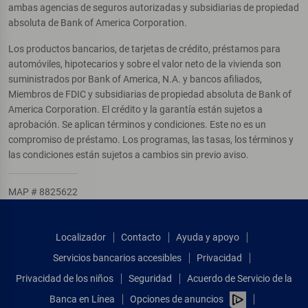
ambas agencias de seguros autorizadas y subsidiarias de propiedad
absoluta de Bank of America Corporation.
Los productos bancarios, de tarjetas de crédito, préstamos para
automóviles, hipotecarios y sobre el valor neto de la vivienda son
suministrados por Bank of America, N.A. y bancos afiliados,
Miembros de FDIC y subsidiarias de propiedad absoluta de Bank of
America Corporation. El crédito y la garantía están sujetos a
aprobación. Se aplican términos y condiciones. Este no es un
compromiso de préstamo. Los programas, las tasas, los términos y
las condiciones están sujetos a cambios sin previo aviso.
MAP # 8825622
Localizador
Contacto
Ayuda y apoyo
Servicios bancarios accesibles
Privacidad
Privacidad de los niños
Seguridad
Acuerdo de Servicio de la
Banca en Línea
Opciones de anuncios