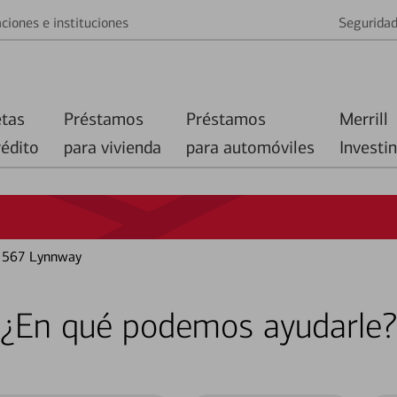
ciones e instituciones
Segurida
etas
Préstamos
Préstamos
Merrill
rédito
para vivienda
para automóviles
Investi
n 567 Lynnway
¿En qué podemos ayudarle?