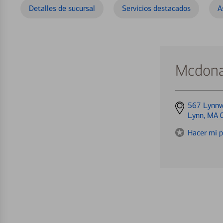
Detalles de sucursal
Servicios destacados
A
Mcdona
Get
567 Lynn
directions
Lynn, MA 
to
Hacer mi p