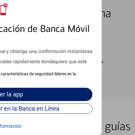
los 7 días de la semana
cación de Banca Móvil
que y obtenga una confirmación instantánea
acceder rápidamente dondequiera que esté
carse cargos de su proveedor por mensajes de texto.
características de seguridad líderes en la
er
la app
Continúe para entrar en la Banca en Línea
er lugar con nuestras guías
formación