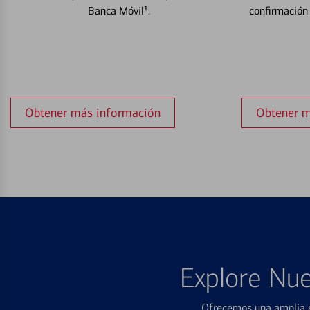
Banca Móvil¹.
confirmación
Obtener más información
Obtener m
Explore Nue
Ofrecemos una amplia g