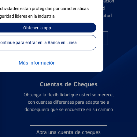
Conozca los pormenores de la administración
de tarjetas de crédito y la identidad
ctividades están protegidas por características
financiera antes de presentar una solicitud
guridad líderes en la industria
Obtener
la app
Encuentre la tarjeta correcta
Continúe para entrar en la Banca en Línea
Más información
Cuentas de Cheques
Obtenga la flexibilidad que usted se merece,
con cuentas diferentes para adaptarse a
dondequiera que se encuentre en su camino
Abra una cuenta de cheques