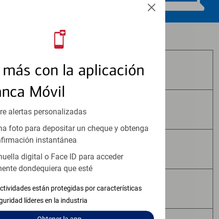
Los productos de inversión y seguros:
más con la aplicación
No Están Asegurados por FDIC
anca Móvil
No Tienen Garantía Bancaria
re alertas personalizadas
a foto para depositar un cheque y obtenga
firmación instantánea
Pueden Perder Valor
huella digital o Face ID para acceder
ente dondequiera que esté
No Constituyen Depósitos
ctividades están protegidas por características
guridad líderes en la industria